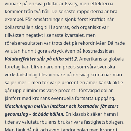
vinnare på en svag dollar är Essity, men effekterna
kommer från två håll. De senaste rapporterna är bra
exempel. För omsättningen sjönk först kraftigt när
dollarsmällen slog till i somras, och organiskt var
tillväxten negativt i senaste kvartalet, men
rörelseresultaten var trots det på rekordnivåer. Då hade
valutan hunnit göra avtryck även på kostnadssidan.
Valutaeffekter slår på olika sätt 2.
Amerikanska globala
företag kan bli vinnare om precis som våra svenska
verkstadsbolag blev vinnare på en svag krona när man
säljer mer – men för varje procent en amerikansk aktie
går upp elimineras varje procent i försvagad dollar
jämfört med kronans eventuella fortsatta uppgång.
Matchningen mellan intäkter och kostnader får stort
genomslag – åt båda hållen.
En klassisk säker hamn i
tider av valutaturbulens brukar vara fastighetsbolagen.
Men tänk då på, och även i andra bolag med kronor i