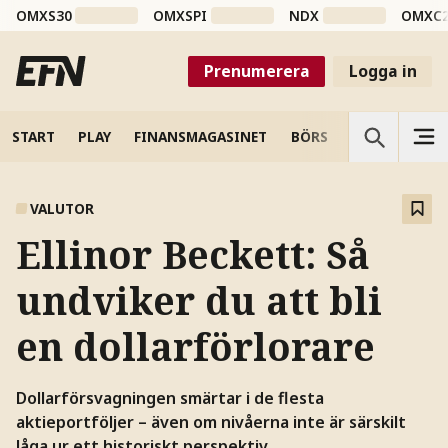
OMXS30
OMXSPI
NDX
OMXC
Prenumerera
Logga in
START
PLAY
FINANSMAGASINET
BÖRS
VETENSKAP
VALUTOR
Ellinor Beckett: Så
undviker du att bli
en dollarförlorare
Dollarförsvagningen smärtar i de flesta
aktieportföljer – även om nivåerna inte är särskilt
låga ur ett historiskt perspektiv.