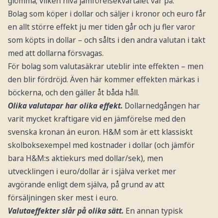
glömma; vilken nivå jämförelsekvartalet var på.
Bolag som köper i dollar och säljer i kronor och euro får
en allt större effekt ju mer tiden går och ju fler varor
som köpts in dollar – och sålts i den andra valutan i takt
med att dollarna försvagas.
För bolag som valutasäkrar uteblir inte effekten – men
den blir fördröjd. Även här kommer effekten märkas i
böckerna, och den gäller åt båda håll.
Olika valutapar har olika effekt.
Dollarnedgången har
varit mycket kraftigare vid en jämförelse med den
svenska kronan än euron. H&M som är ett klassiskt
skolboksexempel med kostnader i dollar (och jämför
bara H&M:s aktiekurs med dollar/sek), men
utvecklingen i euro/dollar är i själva verket mer
avgörande enligt dem själva, på grund av att
försäljningen sker mest i euro.
Valutaeffekter slår på olika sätt.
En annan typisk