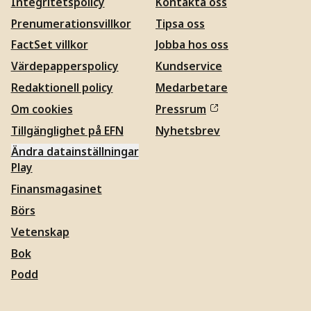
Integritetspolicy
Kontakta oss
Prenumerationsvillkor
Tipsa oss
FactSet villkor
Jobba hos oss
Värdepapperspolicy
Kundservice
Redaktionell policy
Medarbetare
Om cookies
Pressrum
Tillgänglighet på EFN
Nyhetsbrev
Ändra datainställningar
Play
Finansmagasinet
Börs
Vetenskap
Bok
Podd