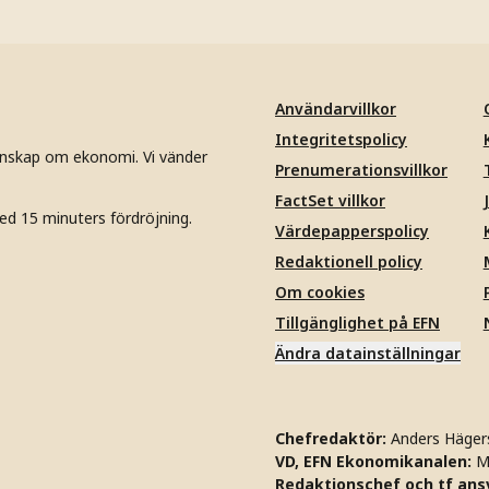
Användarvillkor
Integritetspolicy
unskap om ekonomi. Vi vänder
Prenumerationsvillkor
FactSet villkor
ed 15 minuters fördröjning.
Värdepapperspolicy
Redaktionell policy
Om cookies
Tillgänglighet på EFN
Ändra datainställningar
Chefredaktör:
Anders Häger
VD, EFN Ekonomikanalen:
M
Redaktionschef och tf ansv