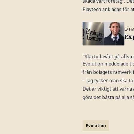
skada vårt företag”. D
Playtech anklagas för at
LÄS 
Ex
”Ska ta beslut på allva
Evolution meddelade tid
från bolagets ramverk f
– Jag tycker man ska ta
Det är viktigt att värna
göra det bästa på alla s
Evolution