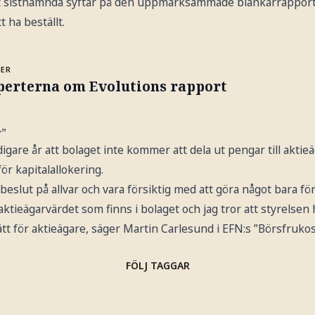
et sistnämnda syftar på den uppmärksammade blankarrapport
t ha beställt.
MER
perterna om Evolutions rapport
r”
igare år att bolaget inte kommer att dela ut pengar till aktie
ör kapitalallokering.
 beslut på allvar och vara försiktig med att göra något bara fö
 aktieägarvärdet som finns i bolaget och jag tror att styrelsen
ätt för aktieägare, säger Martin Carlesund i EFN:s ”Börsfrukos
FÖLJ TAGGAR