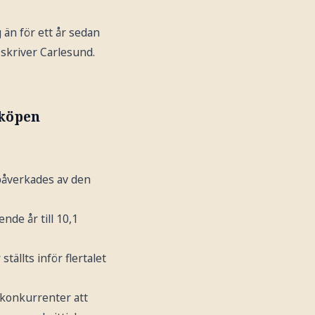
g än för ett år sedan
 skriver Carlesund.
rköpen
 påverkades av den
nde år till 10,1
tällts inför flertalet
 konkurrenter att