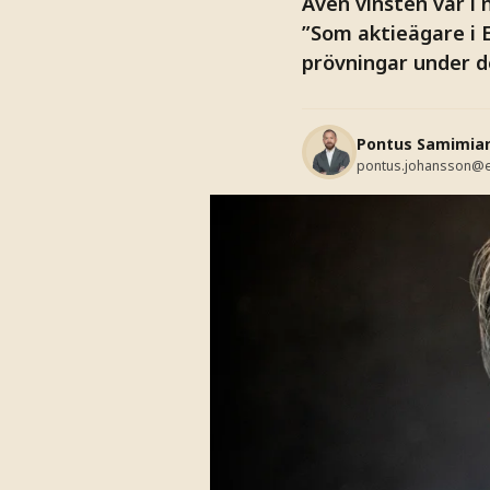
Även vinsten var i
”Som aktieägare i E
prövningar under d
Pontus Samimia
pontus.johansson@e