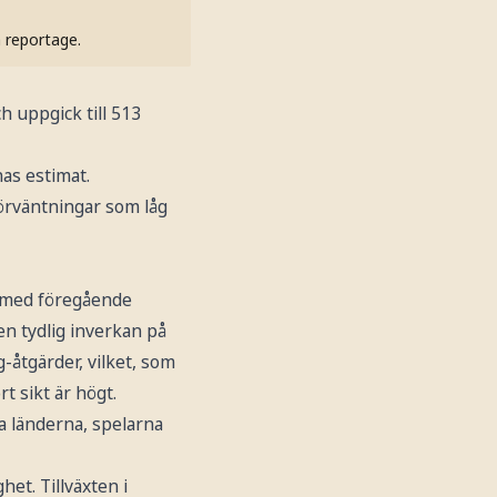
h reportage.
 uppgick till 513
nas estimat.
förväntningar som låg
t med föregående
 en tydlig inverkan på
g-åtgärder, vilket, som
rt sikt är högt.
a länderna, spelarna
et. Tillväxten i