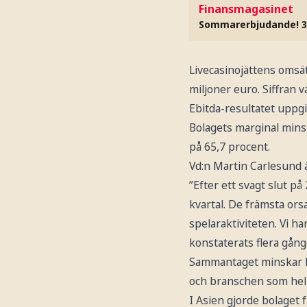
Finansmagasinet
Sommarerbjudande! 3
Livecasinojättens omsä
miljoner euro. Siffran v
Ebitda-resultatet uppgic
Bolagets marginal minsk
på 65,7 procent.
Vd:n Martin Carlesund ä
”Efter ett svagt slut 
kvartal. De främsta orsa
spelaraktiviteten. Vi ha
konstaterats flera gånge
Sammantaget minskar ka
och branschen som helh
I Asien gjorde bolaget 