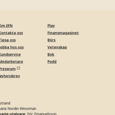
Om EFN
Play
Kontakta oss
Finansmagasinet
Tipsa oss
Börs
Jobba hos oss
Vetenskap
Kundservice
Bok
Medarbetare
Podd
Pressrum
Nyhetsbrev
strand
aria Nordin Wessman
arig utgivare:
Eric Emanuelsson