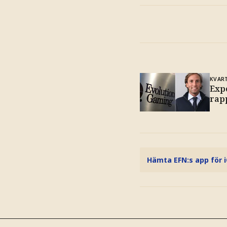
KVAR
Exp
rap
Hämta EFN:s app för 