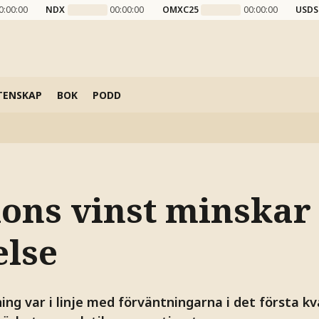
0:00:00
NDX
00:00:00
OMXC25
00:00:00
USDS
TENSKAP
BOK
PODD
ions vinst minskar 
else
ng var i linje med förväntningarna i det första kv