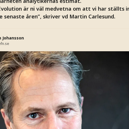
 närheten analytikernas estimat.
volution är ni väl medvetna om att vi har ställts in
e senaste åren”, skriver vd Martin Carlesund.
n Johansson
fn.se