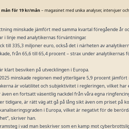
 mån för 19 kr/mån
– magasinet med unika analyser, intervjuer oc
ttning minskade jämfört med samma kvartal föregående år och
ar i linje med analytikernas förväntningar.
k till 335,3 miljoner euro, också det i närheten av analytiker
ade, från 65,6 till 65,4 procent – strax under analytikernas 
r klart besviken på utvecklingen i Europa.
på 2025 minskade regionen med ytterligare 5,9 procent jämför
kerna är volatilitet och subjektivitet i regleringen, vilket har
r även en fortsatt väsentlig nackdel från våra egna ringfencin
r tidigare, är rätt väg att gå på lång sikt även om priset på ko
naliseringsgraden i Europa, vilket är negativt för de berörd
et”, skriver han.
framsteg i vad man beskriver som en kamp mot cyberbrottsligh