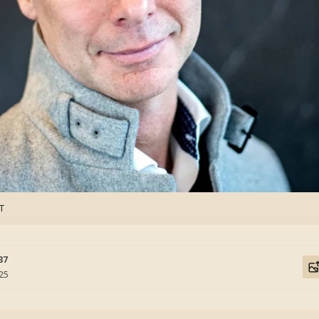
TT
37
:25