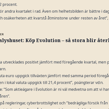
2 procent.
för andra kvartalet i rad. Även om helhetsbilden är bättre i da
h osäkerheten att kvarstå åtminstone under resten av året”,
MER
lyshuset: Köp Evolution – så stora blir åte
ka utvecklades positivt jämfört med föregående kvartal, men
arn.
uta euro uppgick tillväxten jämfört med samma period föregåe
n i lokal valuta uppgick till 21,4 procent”, poängterar vd:n.
: ”Som aktieägare i Evolution är ni väl medvetna om att vi har s
åren”.
å regleringar, cyberbrottslighet och ”bedrägliga försök från