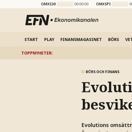
OMXS30
00:00:00
OMXSPI
0
START
PLAY
FINANSMAGASINET
BÖRS
VE
TOPPNYHETER
:
BÖRS OCH FINANS
Evolut
besvik
Evolutions omsättni