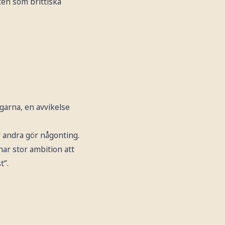
en som brittiska
ägarna, en avvikelse
r andra gör någonting.
 har stor ambition att
t”.