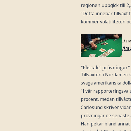
regionen uppgick till 2,
”Detta innebär tillväxt 
kommer volatiliteten oc
LÄS 
Ana
”Flertalet prövningar”
Tillväxten i Nordameri
svaga amerikanska doll
”I vår rapporteringsval
procent, medan tillväxte
Carlesund skriver vidare
prövningar de senaste 
Han pekar bland annat p