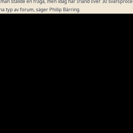
 man ställde en fråga, men idag har Irland över 30 svarsproce
a typ av forum, säger Philip Bärring.