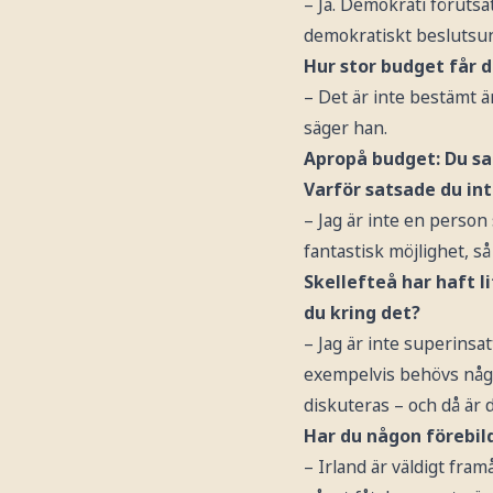
– Ja. Demokrati förutsät
demokratiskt beslutsun
Hur stor budget får 
– Det är inte bestämt ä
säger han.
Apropå budget: Du sat
Varför satsade du in
– Jag är inte en person 
fantastisk möjlighet, så
Skellefteå har haft l
du kring det?
– Jag är inte superinsa
exempelvis behövs någon
diskuteras – och då är
Har du någon förebil
– Irland är väldigt fra