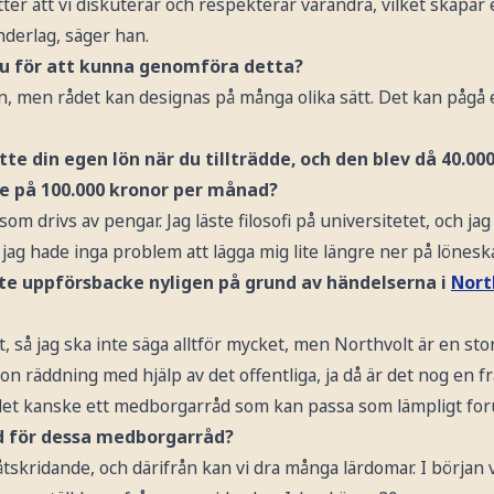
ter att vi diskuterar och respekterar varandra, vilket skapar 
derlag, säger han.
du för att kunna genomföra detta?
n, men rådet kan designas på många olika sätt. Det kan pågå en
te din egen lön när du tillträdde, och den blev då 40.0
te på 100.000 kronor per månad?
som drivs av pengar. Jag läste filosofi på universitetet, och ja
 jag hade inga problem att lägga mig lite längre ner på lönesk
ite uppförsbacke nyligen på grund av händelserna i
Nort
tt, så jag ska inte säga alltför mycket, men Northvolt är en st
 räddning med hjälp av det offentliga, ja då är det nog en f
 det kanske ett medborgarråd som kan passa som lämpligt for
d för dessa medborgarråd?
måtskridande, och därifrån kan vi dra många lärdomar. I början