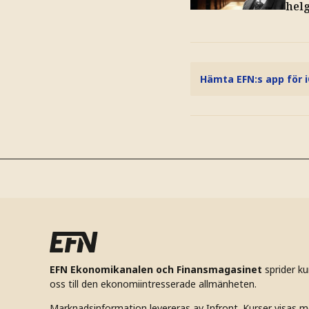
helg
Hämta EFN:s app för 
EFN Ekonomikanalen och Finansmagasinet
sprider k
oss till den ekonomiintresserade allmänheten.
Marknadsinformation levereras av Infront. Kurser visas m