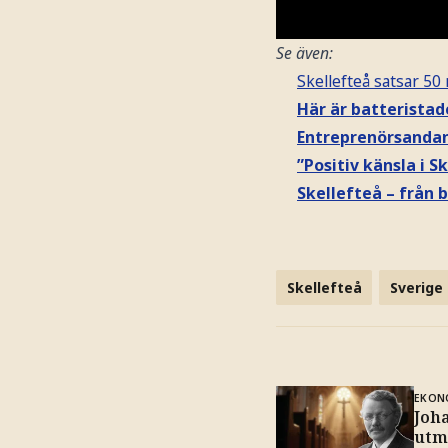
Se även:
Skellefteå satsar 50
Här är batterista
Entreprenörsandan
”Positiv känsla i S
Skellefteå – från 
Skellefteå
Sverige
EKON
Joh
utm