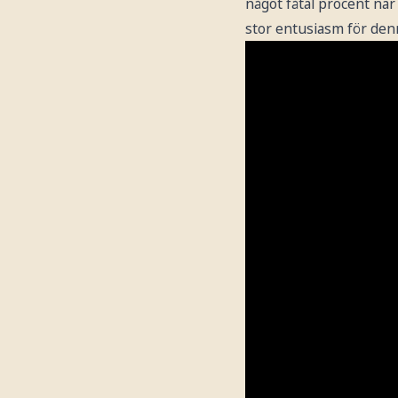
något fåtal procent när
stor entusiasm för denn