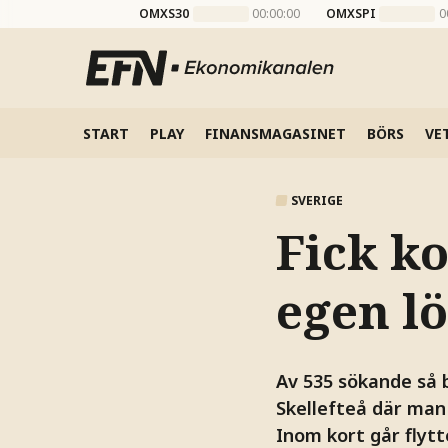
OMXS30
00:00:00
OMXSPI
0
START
PLAY
FINANSMAGASINET
BÖRS
VE
SVERIGE
Fick k
egen l
Av 535 sökande så bl
Skellefteå där man 
Inom kort går flytt