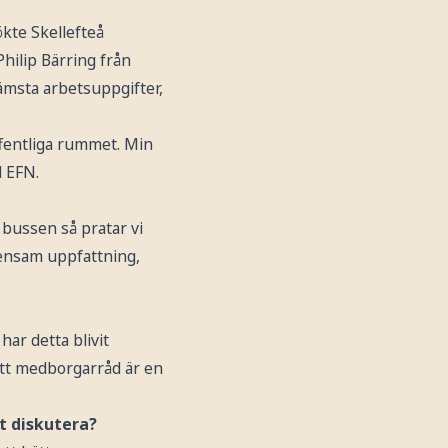
ökte Skellefteå
Philip Bärring från
msta arbetsuppgifter,
offentliga rummet. Min
l EFN.
r bussen så pratar vi
mensam uppfattning,
har detta blivit
ett medborgarråd är en
t diskutera?