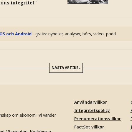
ons integritet"
iOS och Android
- gratis: nyheter, analyser, börs, video, podd
NÄSTA ARTIKEL
Användarvillkor
Integritetspolicy
unskap om ekonomi. Vi vänder
Prenumerationsvillkor
FactSet villkor
ed 15 minuters fördröjning.