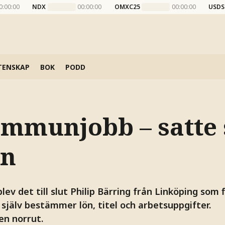
0:00:00
NDX
00:00:00
OMXC25
00:00:00
USDS
TENSKAP
BOK
PODD
ommunjobb – satte 
ön
ev det till slut Philip Bärring från Linköping som f
själv bestämmer lön, titel och arbetsuppgifter.
en norrut.