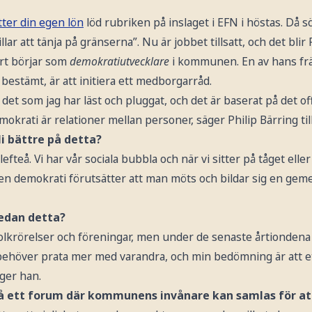
tter din egen lön
löd rubriken på inslaget i EFN i höstas. Då s
 att tänja på gränserna”. Nu är jobbet tillsatt, och det blir 
rt börjar som
demokratiutvecklare
i kommunen. En av hans frä
 bestämt, är att initiera ett medborgarråd.
å det som jag har läst och pluggat, och det är baserat på det 
okrati är relationer mellan personer, säger Philip Bärring til
i bättre på detta?
lefteå. Vi har vår sociala bubbla och när vi sitter på tåget elle
en demokrati förutsätter att man möts och bildar sig en ge
 redan detta?
 folkrörelser och föreningar, men under de senaste årtiondena 
behöver prata mer med varandra, och min bedömning är att 
äger han.
å ett forum där kommunens invånare kan samlas för at