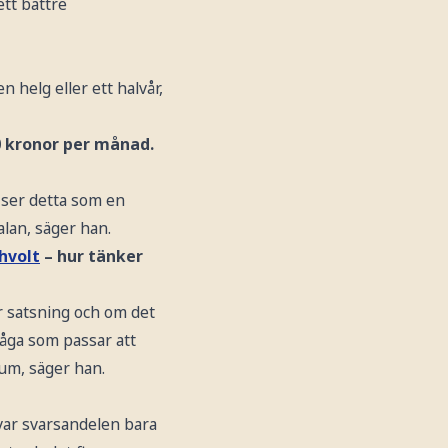
ett bättre
 helg eller ett halvår,
00 kronor per månad.
g ser detta som en
alan, säger han.
hvolt
– hur tänker
or satsning och om det
råga som passar att
um, säger han.
 var svarsandelen bara