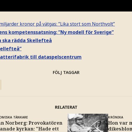
 miljarder kronor på vätgas: ”Lika stort som Northvolt”
dens kompetenssatsning: ”Ny modell för Sverige”
 ska rädda Skellefteå
kellefteå”
batterifabrik till dataspelscentrum
FÖLJ TAGGAR
RELATERAT
OMISKA TÄNKARE
KRÖNIKA
an Norberg: Provokatören
Hon var 
anade kyrkan: "Hade ett
dikesbl