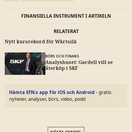
FINANSIELLA INSTRUMENT I ARTIKELN
RELATERAT
Nytt kursrekord för Wärtsilä
BÖRS OCH FINANS
Analyshuset: Gardell vill se
återköp i SKF
Hämta EFN:s app för iOS och Android
- gratis:
nyheter, analyser, börs, video, podd