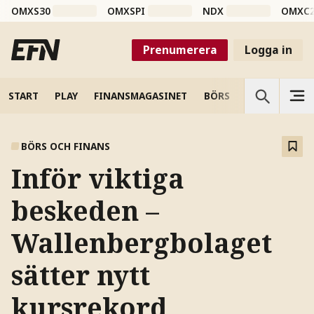
OMXS30
OMXSPI
NDX
OMXC
Prenumerera
Logga in
START
PLAY
FINANSMAGASINET
BÖRS
VETENSKAP
BÖRS OCH FINANS
Inför viktiga
beskeden –
Wallenbergbolaget
sätter nytt
kursrekord