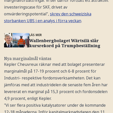
marginalförbättringar. Vi ser därför fortsatt ett attraktivt
investeringscase för SKF, drivet av
omvärderingspotential",
skrev den schweiziska
storbanken UBS i en analys i förra veckan
.
LÄS MER
Wallenbergbolaget Wärtsilä slår
kursrekord på Trumpbeställning
Nya marginalmål väntas
Kepler Cheuvreux räknar med att bolaget presenterar
marginalmål på 17-19 procent och 6-8 procent för
Industri- respektive fordonsverksamheten. Det kan
jämföras med att industridelen de senaste fem åren har
levererat en marginal på 15,3 procent och fordonsdelen
4,9 procent, enligt Kepler.
"Vi ser flera positiva katalysatorer under de kommande
12-18 månaderna. Inför kapitalmarknadsdagen den 11