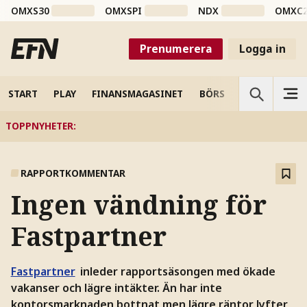
OMXS30
OMXSPI
NDX
OMXC
Prenumerera
Logga in
START
PLAY
FINANSMAGASINET
BÖRS
VETENSKAP
TOPPNYHETER
:
RAPPORTKOMMENTAR
Ingen vändning för
Fastpartner
Fastpartner
inleder rapportsäsongen med ökade
vakanser och lägre intäkter. Än har inte
kontorsmarknaden bottnat men lägre räntor lyfter