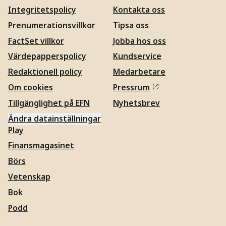
Integritetspolicy
Kontakta oss
Prenumerationsvillkor
Tipsa oss
FactSet villkor
Jobba hos oss
Värdepapperspolicy
Kundservice
Redaktionell policy
Medarbetare
Om cookies
Pressrum
Tillgänglighet på EFN
Nyhetsbrev
Ändra datainställningar
Play
Finansmagasinet
Börs
Vetenskap
Bok
Podd