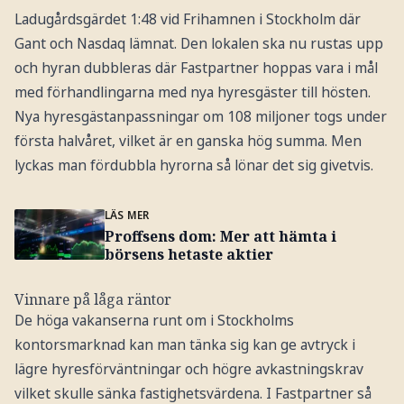
Ladugårdsgärdet 1:48 vid Frihamnen i Stockholm där
Gant och Nasdaq lämnat. Den lokalen ska nu rustas upp
och hyran dubbleras där Fastpartner hoppas vara i mål
med förhandlingarna med nya hyresgäster till hösten.
Nya hyresgästanpassningar om 108 miljoner togs under
första halvåret, vilket är en ganska hög summa. Men
lyckas man fördubbla hyrorna så lönar det sig givetvis.
LÄS MER
Proffsens dom: Mer att hämta i
börsens hetaste aktier
Vinnare på låga räntor
De höga vakanserna runt om i Stockholms
kontorsmarknad kan man tänka sig kan ge avtryck i
lägre hyresförväntningar och högre avkastningskrav
vilket skulle sänka fastighetsvärdena. I Fastpartner så