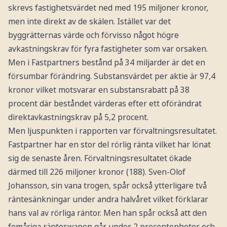
skrevs fastighetsvärdet ned med 195 miljoner kronor,
men inte direkt av de skälen. Istället var det
byggrätternas värde och förvisso något högre
avkastningskrav för fyra fastigheter som var orsaken.
Men i Fastpartners bestånd på 34 miljarder är det en
försumbar förändring. Substansvärdet per aktie är 97,4
kronor vilket motsvarar en substansrabatt på 38
procent där beståndet värderas efter ett oförändrat
direktavkastningskrav på 5,2 procent.
Men ljuspunkten i rapporten var förvaltningsresultatet.
Fastpartner har en stor del rörlig ränta vilket har lönat
sig de senaste åren. Förvaltningsresultatet ökade
därmed till 226 miljoner kronor (188). Sven-Olof
Johansson, sin vana trogen, spår också ytterligare två
räntesänkningar under andra halvåret vilket förklarar
hans val av rörliga räntor. Men han spår också att den
femåriga ränteswapen går under 2 procentenheter och