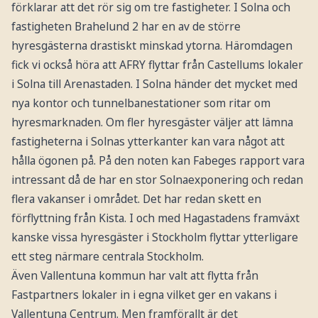
förklarar att det rör sig om tre fastigheter. I Solna och
fastigheten Brahelund 2 har en av de större
hyresgästerna drastiskt minskad ytorna. Häromdagen
fick vi också höra att AFRY flyttar från Castellums lokaler
i Solna till Arenastaden. I Solna händer det mycket med
nya kontor och tunnelbanestationer som ritar om
hyresmarknaden. Om fler hyresgäster väljer att lämna
fastigheterna i Solnas ytterkanter kan vara något att
hålla ögonen på. På den noten kan Fabeges rapport vara
intressant då de har en stor Solnaexponering och redan
flera vakanser i området. Det har redan skett en
förflyttning från Kista. I och med Hagastadens framväxt
kanske vissa hyresgäster i Stockholm flyttar ytterligare
ett steg närmare centrala Stockholm.
Även Vallentuna kommun har valt att flytta från
Fastpartners lokaler in i egna vilket ger en vakans i
Vallentuna Centrum. Men framförallt är det