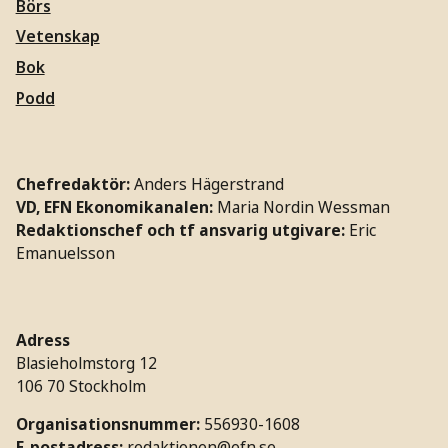
Börs
Vetenskap
Bok
Podd
Chefredaktör:
Anders Hägerstrand
VD, EFN Ekonomikanalen:
Maria Nordin Wessman
Redaktionschef och tf ansvarig utgivare:
Eric
Emanuelsson
Adress
Blasieholmstorg 12
106 70 Stockholm
Organisationsnummer:
556930-1608
E-postadress:
redaktionen@efn.se