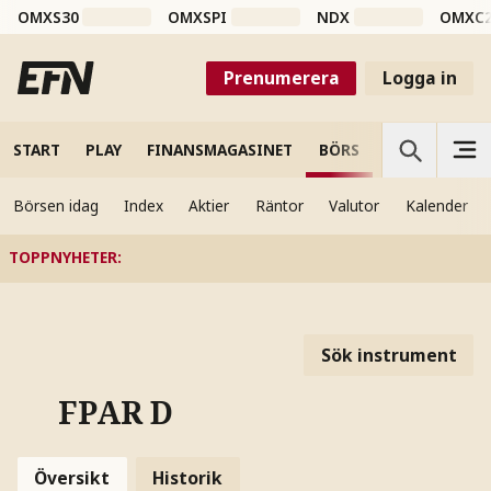
OMXS30
OMXSPI
NDX
OMXC
Prenumerera
Logga in
START
PLAY
FINANSMAGASINET
BÖRS
VETENSKAP
Börsen idag
Index
Aktier
Räntor
Valutor
Kalender
TOPPNYHETER
:
Sök instrument
FPAR D
Översikt
Historik