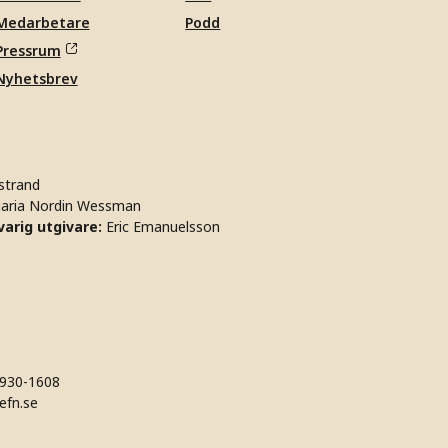
Medarbetare
Podd
Pressrum
Nyhetsbrev
strand
aria Nordin Wessman
arig utgivare:
Eric Emanuelsson
930-1608
efn.se