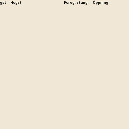
ägst
Högst
Föreg. stäng.
Öppning