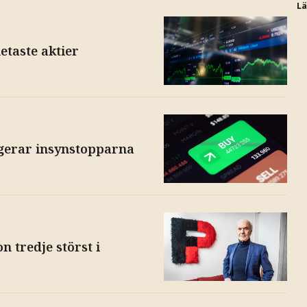
L
etaste aktier
gerar insynstopparna
 tredje störst i