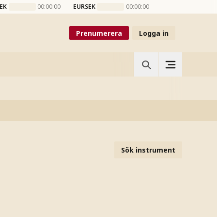
EK
00:00:00
EURSEK
00:00:00
Prenumerera
Logga in
Sök instrument