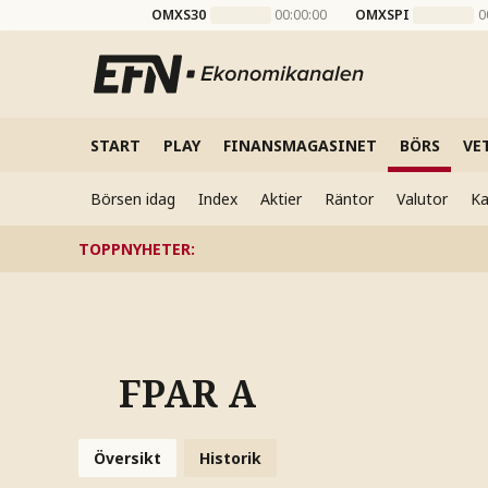
OMXS30
00:00:00
OMXSPI
0
START
PLAY
FINANSMAGASINET
BÖRS
VE
Börsen idag
Index
Aktier
Räntor
Valutor
Ka
TOPPNYHETER
:
FPAR A
Översikt
Historik