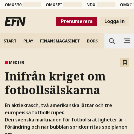
OMXS30
OMXSPI
NDX
OMXC
Prenumerera
Logga in
START
PLAY
FINANSMAGASINET
BÖRS
VETENSKAP
MEDIER
Inifrån kriget om
fotbollsälskarna
En aktiekrasch, två amerikanska jättar och tre
europeiska fotbollscuper.
Den svenska marknaden för fotbollsrättigheter är i
förändring och när bubblan spricker ritas spelplanen
om.