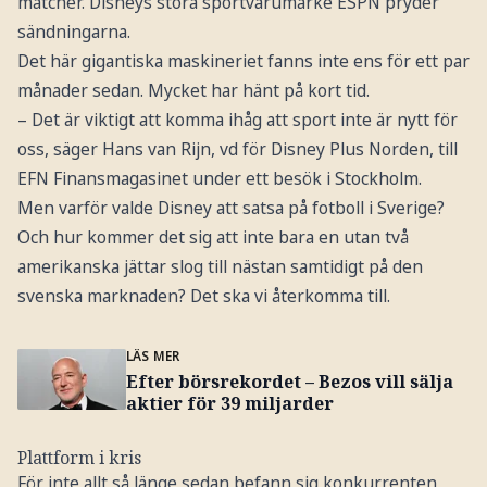
matcher. Disneys stora sportvarumärke ESPN pryder
sändningarna.
Det här gigantiska maskineriet fanns inte ens för ett par
månader sedan. Mycket har hänt på kort tid.
– Det är viktigt att komma ihåg att sport inte är nytt för
oss, säger Hans van Rijn, vd för Disney Plus Norden, till
EFN Finansmagasinet under ett besök i Stockholm.
Men varför valde Disney att satsa på fotboll i Sverige?
Och hur kommer det sig att inte bara en utan två
amerikanska jättar slog till nästan samtidigt på den
svenska marknaden? Det ska vi återkomma till.
LÄS MER
Efter börsrekordet – Bezos vill sälja
aktier för 39 miljarder
Plattform i kris
För inte allt så länge sedan befann sig konkurrenten