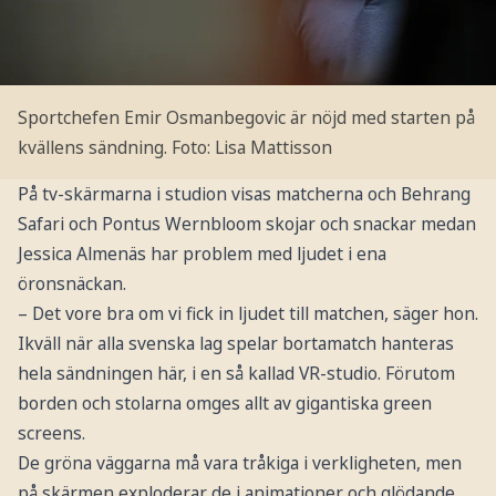
Sportchefen Emir Osmanbegovic är nöjd med starten på
kvällens sändning.
Foto: Lisa Mattisson
På tv-skärmarna i studion visas matcherna och Behrang
Safari och Pontus Wernbloom skojar och snackar medan
Jessica Almenäs har problem med ljudet i ena
öronsnäckan.
– Det vore bra om vi fick in ljudet till matchen, säger hon.
Ikväll när alla svenska lag spelar bortamatch hanteras
hela sändningen här, i en så kallad VR-studio. Förutom
borden och stolarna omges allt av gigantiska green
screens.
De gröna väggarna må vara tråkiga i verkligheten, men
på skärmen exploderar de i animationer och glödande