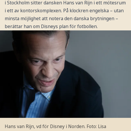
i Stockholm sitter dansken Hans van Rijn i ett mötesrum
i ett av kontorskomplexen. På klockren engelska – utan
minsta möjlighet att notera den danska brytningen –
berättar han om Disneys plan för fotbollen.
Hans van Rijn, vd för Disney i Norden.
Foto: Lisa