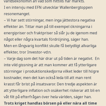
världsekonomin än vad som hittills har märkts.
I en intervju med EFN utvecklar Wallenbergtoppen
resonemanget.
– Vi har sett störningar, men inga jättestora negativa
effekter än. Tittar man på till exempel ökningarna i
energipriser och fraktpriser så slår ju de igenom med
något eller några kvartals fördröjning, säger han.
Men en långvarig konflikt skulle få betydligt allvarliga
effekter, tror Investor-vd:n.
– Varje dag som det här drar ut på tiden är negativt. En
inte vild gissning är att man kommer att få ytterligare
störningar i produktionskedjorna vilket leder till högre
kostnader, men det kan också leda till att man rent
krasst får brist på insatsvaror. Den tredje aspekten är
att ytterligare inflation och osäkerhet riskerar att bli en
våt filt på efterfrågan över hela världen, säger han.
Trots kriget handlas börsen på eller nära all time