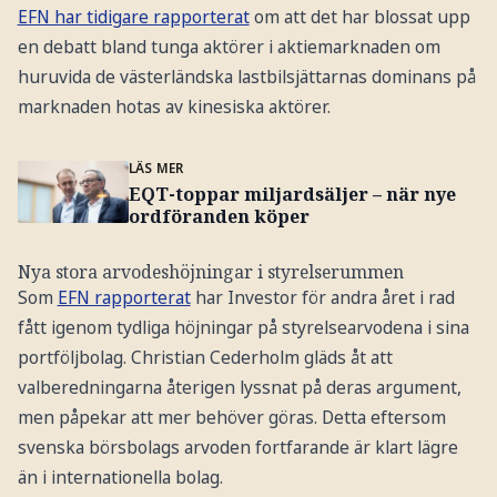
EFN har tidigare rapporterat
om att det har blossat upp
en debatt bland tunga aktörer i aktiemarknaden om
huruvida de västerländska lastbilsjättarnas dominans på
marknaden hotas av kinesiska aktörer.
LÄS MER
EQT-toppar miljardsäljer – när nye
ordföranden köper
Nya stora arvodeshöjningar i styrelserummen
Som
EFN rapporterat
har Investor för andra året i rad
fått igenom tydliga höjningar på styrelsearvodena i sina
portföljbolag. Christian Cederholm gläds åt att
valberedningarna återigen lyssnat på deras argument,
men påpekar att mer behöver göras. Detta eftersom
svenska börsbolags arvoden fortfarande är klart lägre
än i internationella bolag.