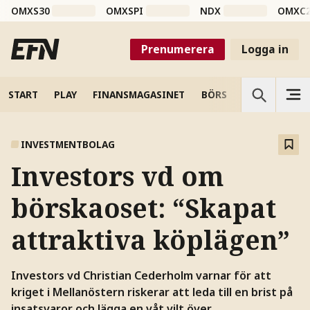
OMXS30
OMXSPI
NDX
OMXC
Prenumerera
Logga in
START
PLAY
FINANSMAGASINET
BÖRS
VETENSKAP
INVESTMENTBOLAG
Investors vd om
börskaoset: “Skapat
attraktiva köplägen”
Investors vd Christian Cederholm varnar för att
kriget i Mellanöstern riskerar att leda till en brist på
insatsvaror och lägga en våt vilt över