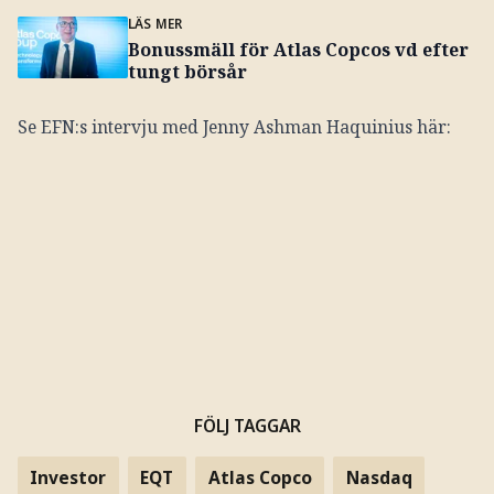
LÄS MER
Bonussmäll för Atlas Copcos vd efter
tungt börsår
Se EFN:s intervju med Jenny Ashman Haquinius här:
FÖLJ TAGGAR
Investor
EQT
Atlas Copco
Nasdaq