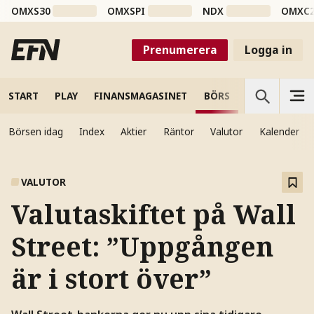
OMXS30
OMXSPI
NDX
OMXC
Prenumerera
Logga in
START
PLAY
FINANSMAGASINET
BÖRS
VETENSKAP
Börsen idag
Index
Aktier
Räntor
Valutor
Kalender
VALUTOR
Valutaskiftet på Wall
Street: ”Uppgången
är i stort över”