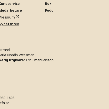
Kundservice
Bok
Medarbetare
Podd
Pressrum
Nyhetsbrev
strand
aria Nordin Wessman
arig utgivare:
Eric Emanuelsson
930-1608
efn.se