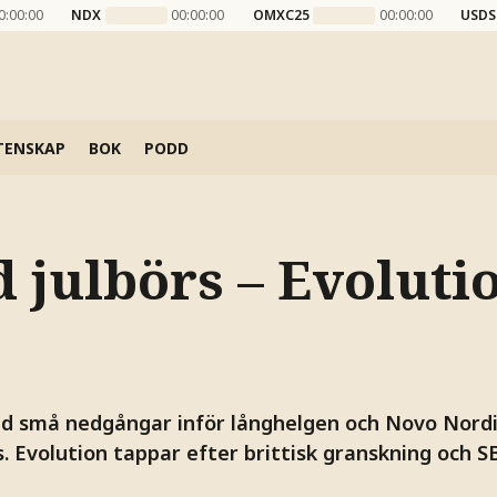
0:00:00
NDX
00:00:00
OMXC25
00:00:00
USDS
TENSKAP
BOK
PODD
 julbörs – Evoluti
ed små nedgångar inför långhelgen och Novo Nordis
. Evolution tappar efter brittisk granskning och SB