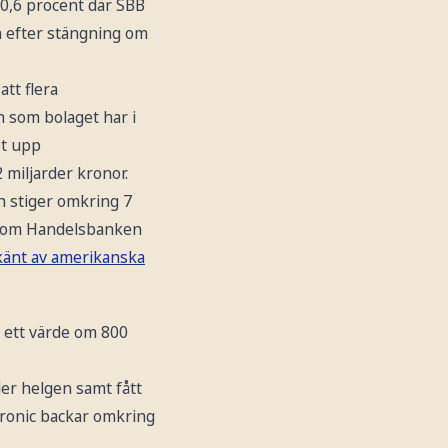
,6 procent där SBB
n efter stängning om
tt flera
en som bolaget har i
st upp
miljarder kronor.
h stiger omkring 7
 som Handelsbanken
änt av amerikanska
l ett värde om 800
er helgen samt fått
ronic backar omkring