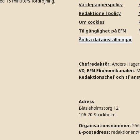
ed 15 minuters fördröjning.
Värdepapperspolicy
Redaktionell policy
Om cookies
Tillgänglighet på EFN
Ändra datainställningar
Chefredaktör:
Anders Häger
VD, EFN Ekonomikanalen:
M
Redaktionschef och tf ansv
Adress
Blasieholmstorg 12
106 70 Stockholm
Organisationsnummer:
556
E-postadress:
redaktionen@