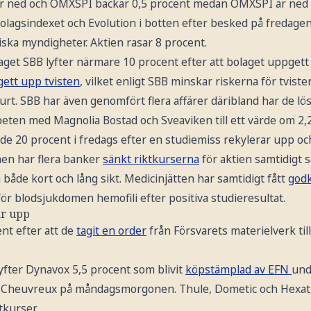
ned och OMXSPI backar 0,5 procent medan OMXSPI är ned 0
bolagsindexet och Evolution i botten efter besked på fredage
tiska myndigheter. Aktien rasar 8 procent.
get SBB lyfter närmare 10 procent efter att bolaget uppgett a
gett upp tvisten
, vilket enligt SBB minskar riskerna för tvist
rt. SBB har även genomfört flera affärer däribland har de lö
en med Magnolia Bostad och Sveaviken till ett värde om 2,2 
e 20 procent i fredags efter en studiemiss rekylerar upp oc
en har flera banker
sänkt riktkurserna
för aktien samtidigt
både kort och lång sikt. Medicinjätten har samtidigt fått
godk
för blodsjukdomen hemofili efter positiva studieresultat.
ar upp
ent efter att de
tagit en order
från Försvarets materielverk til
lyfter Dynavox 5,5 procent som blivit
köpstämplad av EFN
und
er Cheuvreux på måndagsmorgonen. Thule, Dometic och Hexat
tkurser.