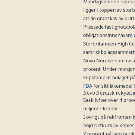
Måndagsbörsen öppnar 
ligger i toppen av stor
att de granskas av brit
Pressade fastighetsbola
obligationsinnehavare
Storbritannien High Cou
samriskbolagssammarbet
Novo Nordisk som rasad
procent. Under morgon
köpstämplat bolaget på 
FDA
för sitt läkemedel 
Novo Nordisk rekyler
Saab lyfter över 4 proc
miljoner kronor.
I övrigt på rekfronten 
höjd riktkurs av Kepl
2 procent på sänkta rik