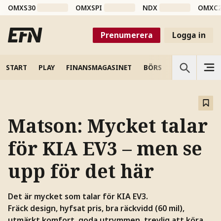
OMXS30
OMXSPI
NDX
OMXC
Prenumerera
Logga in
START
PLAY
FINANSMAGASINET
BÖRS
VETENSKAP
Matson: Mycket talar
för KIA EV3 – men se
upp för det här
Det är mycket som talar för KIA EV3.
Fräck design, hyfsat pris, bra räckvidd (60 mil),
utmärkt komfort, goda utrymmen, trevlig att köra.