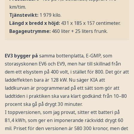
km/tim.
Tjänstevikt:
1 979 kilo.
Längd x bredd x höjd:
431 x 185 x 157 centimeter.
Bagageutrymme:
460 liter + 25 liters frunk.
EV3 bygger på
samma bottenplatta, E-GMP, som
storasyskonen EV6 och EV9, men har till skillnad från
dem ett elsystem på 400 volt, i stället för 800. Det gör att
laddeffekten bara är 128 kW. Nu säger KIA att
laddkurvan är programmerad på ett sätt som gör att
laddtiden i praktiken ska vara klart godkänd: från 10–80
procent ska gå på drygt 30 minuter.
I toppversionen, som jag provat, sitter ett batteri på
81,4 kWh, som ger en imponerande räckvidd: drygt 60
mil. Priset för den versionen är 580 300 kronor, men det