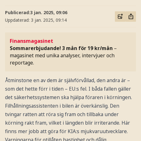
Publicerad:
3 jan. 2025, 09:06
Uppdaterad:
3 jan. 2025, 09:14
Finansmagasinet
Sommarerbjudande! 3 mån för 19 kr/mån
–
magasinet med unika analyser, intervjuer och
reportage.
Åtminstone en av dem är självförvållad, den andra är –
som det hette förr i tiden – EU:s fel. I båda fallen gäller
det säkerhetssystemen ska hjälpa föraren i körningen.
Filhållningsassistenten i bilen är överkänslig. Den
tvingar ratten att röra sig fram och tillbaka under
körning rakt fram, vilket i längden blir irriterande. Här
finns mer jobb att göra för KIA:s mjukvaruutvecklare.
Varningarna för otillåten hastighet och dålig