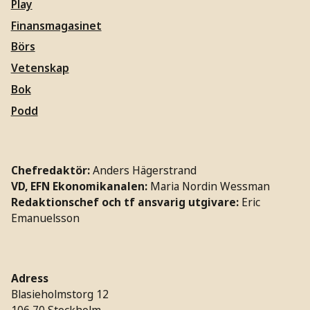
Play
Finansmagasinet
Börs
Vetenskap
Bok
Podd
Chefredaktör:
Anders Hägerstrand
VD, EFN Ekonomikanalen:
Maria Nordin Wessman
Redaktionschef och tf ansvarig utgivare:
Eric
Emanuelsson
Adress
Blasieholmstorg 12
106 70 Stockholm