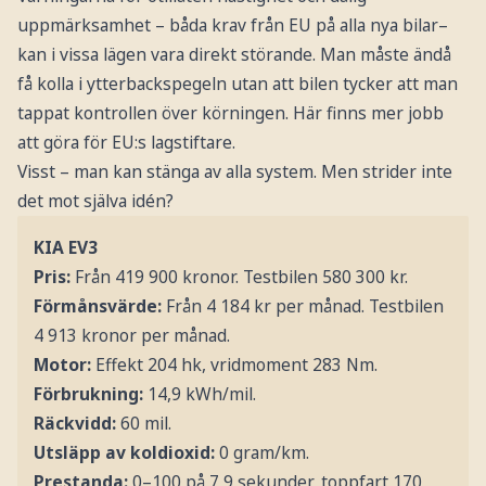
uppmärksamhet – båda krav från EU på alla nya bilar–
kan i vissa lägen vara direkt störande. Man måste ändå
få kolla i ytterbackspegeln utan att bilen tycker att man
tappat kontrollen över körningen. Här finns mer jobb
att göra för EU:s lagstiftare.
Visst – man kan stänga av alla system. Men strider inte
det mot själva idén?
KIA EV3
Pris:
Från 419 900 kronor. Testbilen 580 300 kr.
Förmånsvärde:
Från 4 184 kr per månad. Testbilen
4 913 kronor per månad.
Motor:
Effekt 204 hk, vridmoment 283 Nm.
Förbrukning:
14,9 kWh/mil.
Räckvidd:
60 mil.
Utsläpp av koldioxid:
0 gram/km.
Prestanda:
0–100 på 7,9 sekunder, toppfart 170