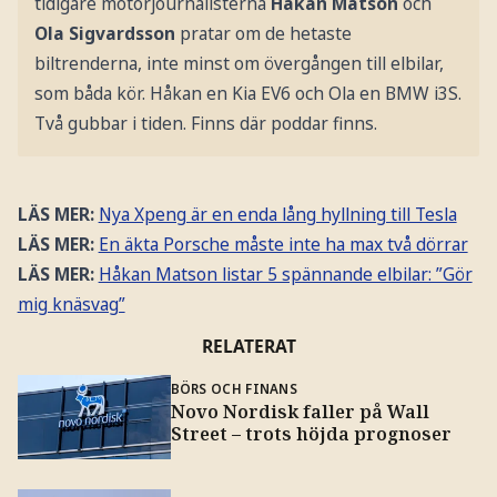
tidigare motorjournalisterna
Håkan Matson
och
Ola Sigvardsson
pratar om de hetaste
biltrenderna, inte minst om övergången till elbilar,
som båda kör. Håkan en Kia EV6 och Ola en BMW i3S.
Två gubbar i tiden. Finns där poddar finns.
LÄS MER:
Nya Xpeng är en enda lång hyllning till Tesla
LÄS MER:
En äkta Porsche måste inte ha max två dörrar
LÄS MER:
Håkan Matson listar 5 spännande elbilar: ”Gör
mig knäsvag”
RELATERAT
BÖRS OCH FINANS
Novo Nordisk faller på Wall
Street – trots höjda prognoser