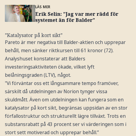
LÄS MER
Erik Selin: ”Jag var mer rädd för
systemet än för Balder”
”Katalysator på kort sikt”
Pareto är mer negativa till Balder-aktien och upprepar
behåll, men sänker riktkursen till 61 kronor (72).
Analyshuset konstaterar att Balders
investeringsaktiviteten ökade, vilket lyft
belåningsgraden (LTV), något.
"Vi förväntar oss ett långsammare tempo framöver,
särskilt då utdelningen av Norion tynger vissa
skuldmått. Även om utdelningen kan fungera som en
katalysator på kort sikt, begränsas uppsidan av en stor
förfallostruktur och strukturellt lägre tillväxt. Trots en
substansrabatt på 43 procent ser vi värderingen som i
stort sett motiverad och upprepar behåll.”