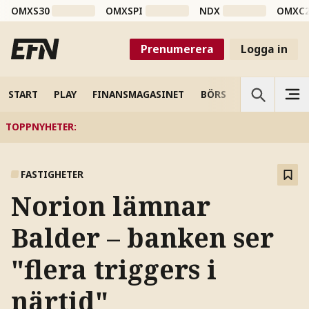
OMXS30
OMXSPI
NDX
OMXC
Prenumerera
Logga in
START
PLAY
FINANSMAGASINET
BÖRS
VETENSKAP
TOPPNYHETER
:
FASTIGHETER
Norion lämnar
Balder – banken ser
"flera triggers i
närtid"