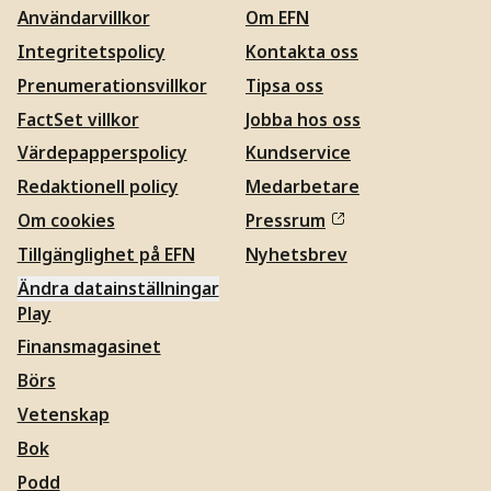
Användarvillkor
Om EFN
Integritetspolicy
Kontakta oss
Prenumerationsvillkor
Tipsa oss
FactSet villkor
Jobba hos oss
Värdepapperspolicy
Kundservice
Redaktionell policy
Medarbetare
Om cookies
Pressrum
Tillgänglighet på EFN
Nyhetsbrev
Ändra datainställningar
Play
Finansmagasinet
Börs
Vetenskap
Bok
Podd