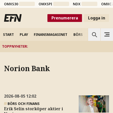
OMXS30
OMXSPI
NDX
OMXC
Prenumerera
Logga in
START
PLAY
FINANSMAGASINET
BÖRS
VETENSKAP
TOPPNYHETER
:
Norion Bank
2026-08-05
12:02
BÖRS OCH FINANS
Erik Selin storköper aktier i