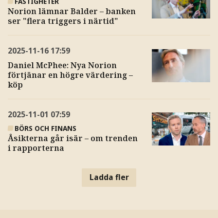
FASTIGHETER
Norion lämnar Balder – banken
ser "flera triggers i närtid"
2025-11-16
17:59
Daniel McPhee: Nya Norion
förtjänar en högre värdering –
köp
2025-11-01
07:59
BÖRS OCH FINANS
Åsikterna går isär – om trenden
i rapporterna
Ladda fler