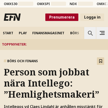
OMXS30
OMXSPI
NDX
OMXC
Prenumerera
Logga in
START
PLAY
FINANSMAGASINET
BÖRS
VETENSKAP
TOPPNYHETER
:
BÖRS OCH FINANS
Person som jobbat
nära Intellego:
”Hemlighetsmakeri”
Intellegos vd Claes Lindahl är anhållen misstänkt för