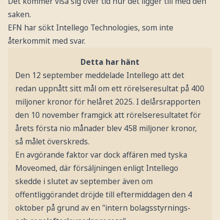
Det kommer visa sig över tid hur det ligger till med den
saken.
EFN har sökt Intellego Technologies, som inte
återkommit med svar.
Detta har hänt
Den 12 september meddelade Intellego att det
redan uppnått sitt mål om ett rörelseresultat på 400
miljoner kronor för helåret 2025. I delårsrapporten
den 10 november framgick att rörelseresultatet för
årets första nio månader blev 458 miljoner kronor,
så målet överskreds.
En avgörande faktor var dock affären med tyska
Moveomed, där försäljningen enligt Intellego
skedde i slutet av september även om
offentliggörandet dröjde till eftermiddagen den 4
oktober på grund av en "intern bolagsstyrnings-