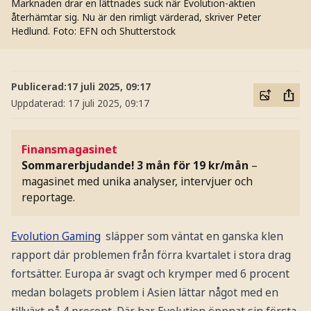
Marknaden drar en lättnades suck när Evolution-aktien
återhämtar sig. Nu är den rimligt värderad, skriver Peter
Hedlund.
Foto: EFN och Shutterstock
Publicerad:
17 juli 2025, 09:17
Uppdaterad:
17 juli 2025, 09:17
Finansmagasinet
Sommarerbjudande! 3 mån för 19 kr/mån
–
magasinet med unika analyser, intervjuer och
reportage.
Evolution Gaming
släpper som väntat en ganska klen
rapport där problemen från förra kvartalet i stora drag
fortsätter. Europa är svagt och krymper med 6 procent
medan bolagets problem i Asien lättar något med en
tillväxt på 4 procent. Där har Evolution öppnat sin första