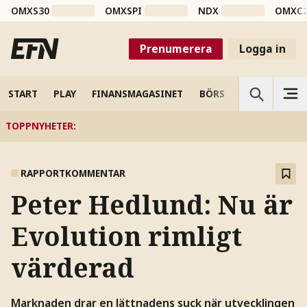
OMXS30
OMXSPI
NDX
OMXC
Prenumerera
Logga in
START
PLAY
FINANSMAGASINET
BÖRS
VETENSKAP
TOPPNYHETER
:
RAPPORTKOMMENTAR
Peter Hedlund: Nu är
Evolution rimligt
värderad
Marknaden drar en lättnadens suck när utvecklingen