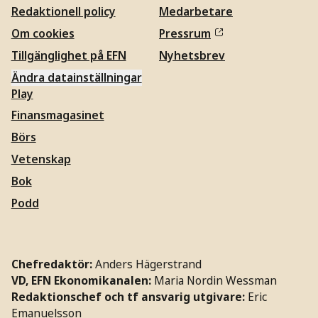
Redaktionell policy
Medarbetare
Om cookies
Pressrum
Tillgänglighet på EFN
Nyhetsbrev
Ändra datainställningar
Play
Finansmagasinet
Börs
Vetenskap
Bok
Podd
Chefredaktör:
Anders Hägerstrand
VD, EFN Ekonomikanalen:
Maria Nordin Wessman
Redaktionschef och tf ansvarig utgivare:
Eric
Emanuelsson