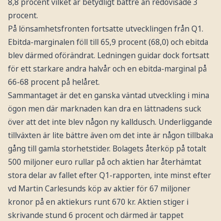
8,8 procent vilket är betydligt bättre än redovisade 3
procent.
På lönsamhetsfronten fortsatte utvecklingen från Q1.
Ebitda-marginalen föll till 65,9 procent (68,0) och ebitda
blev därmed oförändrat. Ledningen guidar dock fortsatt
för ett starkare andra halvår och en ebitda-marginal på
66-68 procent på helåret.
Sammantaget är det en ganska väntad utveckling i mina
ögon men där marknaden kan dra en lättnadens suck
över att det inte blev någon ny kalldusch. Underliggande
tillväxten är lite bättre även om det inte är någon tillbaka
gång till gamla storhetstider. Bolagets återköp på totalt
500 miljoner euro rullar på och aktien har återhämtat
stora delar av fallet efter Q1-rapporten, inte minst efter
vd Martin Carlesunds köp av aktier för 67 miljoner
kronor på en aktiekurs runt 670 kr. Aktien stiger i
skrivande stund 6 procent och därmed är tappet