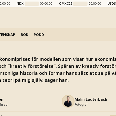
e Aghion och tillv
0:00:00
NDX
00:00:00
OMXC25
00:00:00
USDS
otor
om gjort förändring till sitt livsverk.
TENSKAP
BOK
PODD
onomipriset för modellen som visar hur ekonomisk
h ”kreativ förstörelse”. Spåren av kreativ förstör
rsonliga historia och formar hans sätt att se på v
 teori på mig själv, säger han.
on
Malin Lauterbach
fn.se
Fotograf