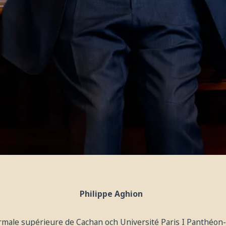
Philippe Aghion
rmale supérieure de Cachan och Université Paris I Panthéon