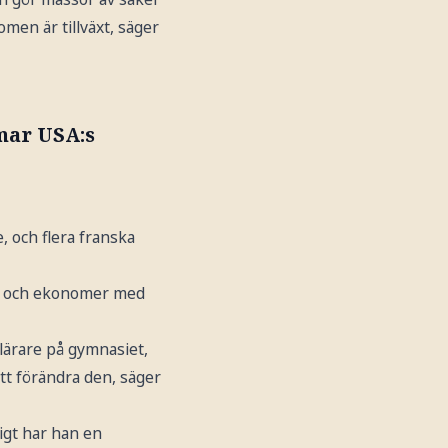
omen är tillväxt, säger
mar USA:s
, och flera franska
ss och ekonomer med
elärare på gymnasiet,
tt förändra den, säger
igt har han en