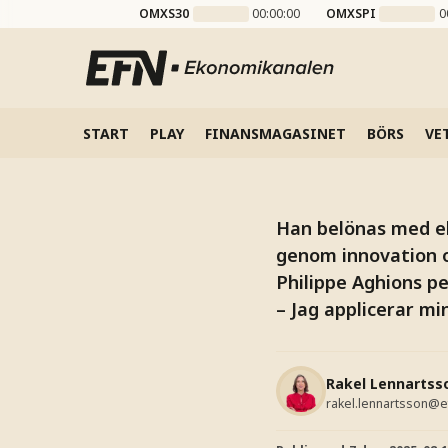
Philipp
OMXS30
00:00:00
OMXSPI
0
inre m
Ekonomipristagaren s
START
PLAY
FINANSMAGASINET
BÖRS
VE
Han belönas med ek
genom innovation oc
Philippe Aghions pe
– Jag applicerar min
Rakel Lennartss
rakel.lennartsson@e