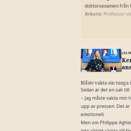
doktorsexamen från 
Arbete:
Professor vi
LÄS 
Ker
an
Måste vakta sin tunga 
Sedan är det en sak til
– Jag måste vakta min t
upp av pressen. Det är 
emotionell.
Men om Philippe Aghion 
inte riktigt räckte till