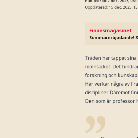
Publicerad:
7 dec. 2025, 08:
Uppdaterad:
15 dec. 2025, 15
Finansmagasinet
Sommarerbjudande! 3
Träden har tappat sina
molntäcket. Det hindrar 
forskning och kunskapss
Här verkar några av Fran
discipliner. Däremot fi
Den som är professor h