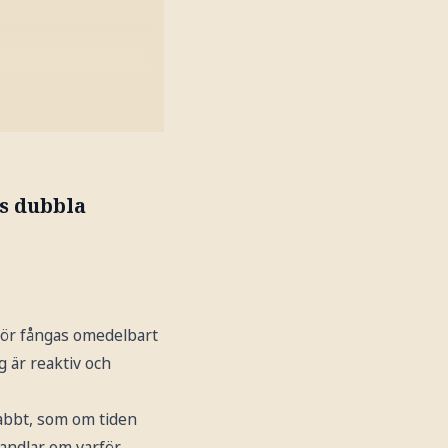
ns dubbla
 gör fångas omedelbart
g är reaktiv och
nabbt, som om tiden
 handlar om varför