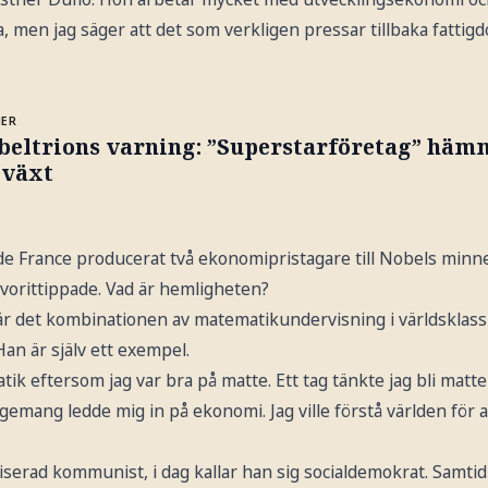
bra, men jag säger att det som verkligen pressar tillbaka fattigd
MER
beltrions varning: ”Superstarföretag” häm
lväxt
 de France producerat två ekonomipristagare till Nobels minne
vorittippade. Vad är hemligheten?
 är det kombinationen av matematikundervisning i världskla
n är själv ett exempel.
ik eftersom jag var bra på matte. Ett tag tänkte jag bli matt
mang ledde mig in på ekonomi. Jag ville förstå världen för a
serad kommunist, i dag kallar han sig socialdemokrat. Samtid