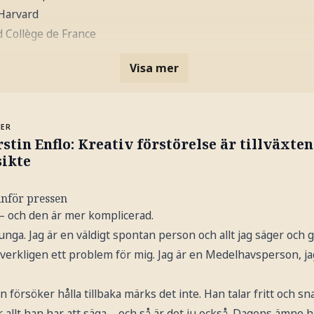
Harvard
d Collège de France
Visa mer
MER
stin Enflo: Kreativ förstörelse är tillväxte
sikte
inför pressen
l – och den är mer komplicerad.
unga. Jag är en väldigt spontan person och allt jag säger och
verkligen ett problem för mig. Jag är en Medelhavsperson, ja
försöker hålla tillbaka märks det inte. Han talar fritt och s
 för allt han har att säga – och så är det ju också. Dagens ämne