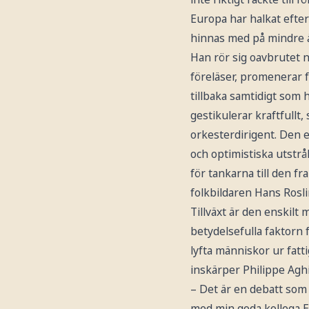
Europa har halkat efter
hinnas med på mindre ä
Han rör sig oavbrutet 
föreläser, promenerar 
tillbaka samtidigt som 
gestikulerar kraftfullt,
orkesterdirigent. Den 
och optimistiska utstr
för tankarna till den fr
folkbildaren Hans Rosli
Tillväxt är den enskilt 
betydelsefulla faktorn f
lyfta människor ur fatt
inskärper Philippe Agh
– Det är en debatt som 
med min goda kollega E