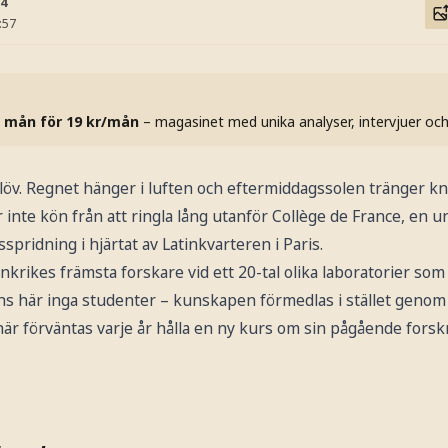
14
:57
 mån för 19 kr/mån
– magasinet med unika analyser, intervjuer oc
 löv. Regnet hänger i luften och eftermiddagssolen tränger 
inte kön från att ringla lång utanför Collège de France, en un
pridning i hjärtat av Latinkvarteren i Paris.
krikes främsta forskare vid ett 20-tal olika laboratorier som 
nns här inga studenter – kunskapen förmedlas i stället genom
är förväntas varje år hålla en ny kurs om sin pågående forsk