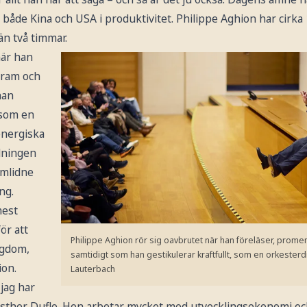
 både Kina och USA i produktivitet. Philippe Aghion har cirka
n två timmar.
när han
fram och
han
 som en
energiska
ålningen
amlidne
ng.
mest
ör att
Philippe Aghion rör sig oavbrutet när han föreläser, promen
igdom,
samtidigt som han gestikulerar kraftfullt, som en orkesterd
ion.
Lauterbach
jag har
sther Duflo. Hon arbetar mycket med utvecklingsekonomi oc