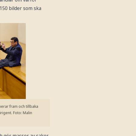
 150 bilder som ska
erar fram och tillbaka
irigent.
Foto: Malin
h gör massor av saker