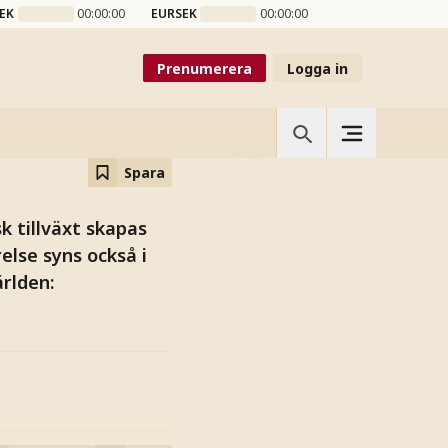
äxtens
EK
00:00:00
EURSEK
00:00:00
Prenumerera
Logga in
Spara
 tillväxt skapas
else syns också i
ärlden: