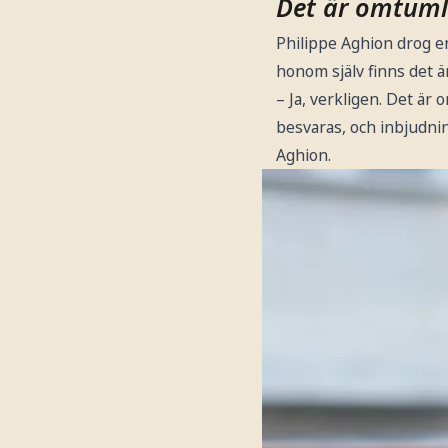
Det är omtuml
Philippe Aghion drog en
honom själv finns det än
– Ja, verkligen. Det ä
besvaras, och inbjudnin
Aghion.