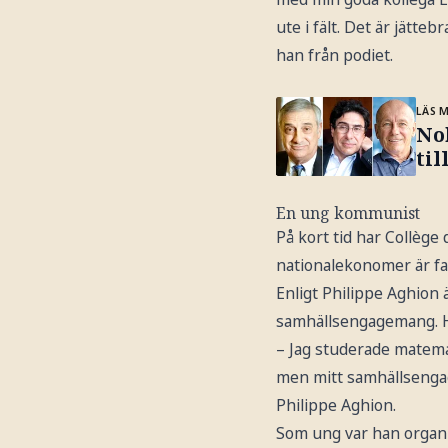
ute i fält. Det är jätte
han från podiet.
LÄS 
No
til
En ung kommunist
På kort tid har Collège
nationalekonomer är fa
Enligt Philippe Aghion
samhällsengagemang. Ha
– Jag studerade matemat
men mitt samhällsengage
Philippe Aghion.
Som ung var han organi