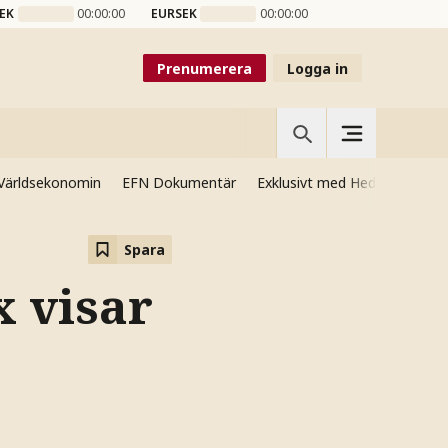
EK
00:00:00
EURSEK
00:00:00
Prenumerera
Logga in
Världsekonomin
EFN Dokumentär
Exklusivt med Hedenmo
Si
Spara
 visar