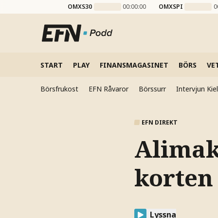
OMXS30
00:00:00
OMXSPI
0
START
PLAY
FINANSMAGASINET
BÖRS
VE
Börsfrukost
EFN Råvaror
Börssurr
Intervjun Ki
EFN DIREKT
Alimak
korten
Lyssna