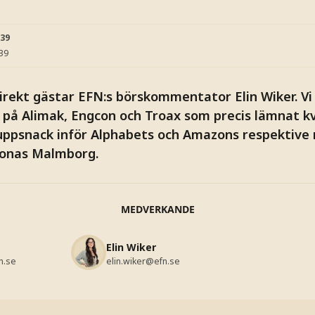
:39
:39
rekt gästar EFN:s börskommentator Elin Wiker. V
på Alimak, Engcon och Troax som precis lämnat kva
uppsnack inför Alphabets och Amazons respektive 
Jonas Malmborg.
MEDVERKANDE
Elin Wiker
n.se
elin.wiker@efn.se