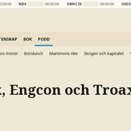
0:00:00
NDX
00:00:00
OMXC25
00:00:00
USDS
TENSKAP
BOK
PODD
elos möter
Börslunch
Mammons rike
Skogen och kapitalet
, Engcon och Troax