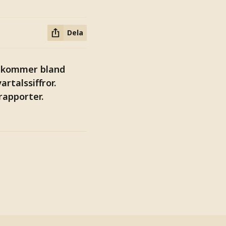
Dela
i kommer bland
rtalssiffror.
rapporter.