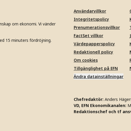
Användarvillkor
Integritetspolicy
unskap om ekonomi. Vi vänder
Prenumerationsvillkor
FactSet villkor
ed 15 minuters fördröjning.
Värdepapperspolicy
Redaktionell policy
Om cookies
Tillgänglighet på EFN
Ändra datainställningar
Chefredaktör:
Anders Häger
VD, EFN Ekonomikanalen:
M
Redaktionschef och tf ansv