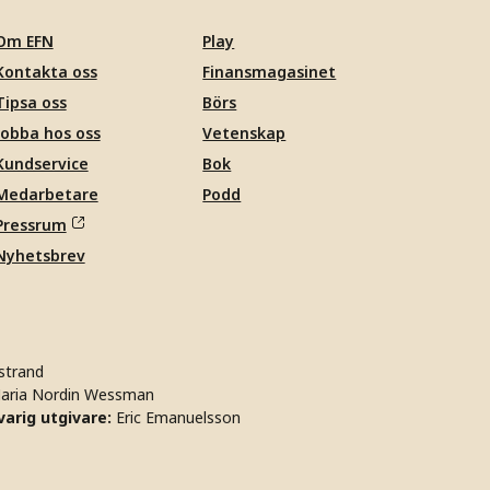
Om EFN
Play
Kontakta oss
Finansmagasinet
Tipsa oss
Börs
Jobba hos oss
Vetenskap
Kundservice
Bok
Medarbetare
Podd
Pressrum
Nyhetsbrev
strand
aria Nordin Wessman
arig utgivare:
Eric Emanuelsson