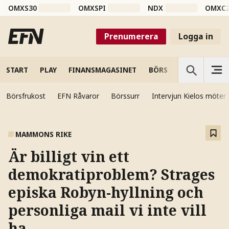
OMXS30
OMXSPI
NDX
OMXC
Prenumerera
Logga in
START
PLAY
FINANSMAGASINET
BÖRS
VETENSKAP
Börsfrukost
EFN Råvaror
Börssurr
Intervjun Kielos möter
MAMMONS RIKE
Är billigt vin ett
demokratiproblem? Strages
episka Robyn-hyllning och
personliga mail vi inte vill
ha