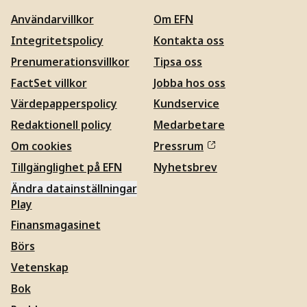
Användarvillkor
Om EFN
Integritetspolicy
Kontakta oss
Prenumerationsvillkor
Tipsa oss
FactSet villkor
Jobba hos oss
Värdepapperspolicy
Kundservice
Redaktionell policy
Medarbetare
Om cookies
Pressrum
Tillgänglighet på EFN
Nyhetsbrev
Ändra datainställningar
Play
Finansmagasinet
Börs
Vetenskap
Bok