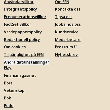
Användarvillkor
Om EFN
Integritetspolicy
Kontakta oss
Prenumerationsvillkor
Tipsa oss
FactSet villkor
Jobba hos oss
Värdepapperspolicy
Kundservice
Redaktionell policy
Medarbetare
Om cookies
Pressrum
Tillgänglighet på EFN
Nyhetsbrev
Ändra datainställningar
Play
Finansmagasinet
Börs
Vetenskap
Bok
Podd