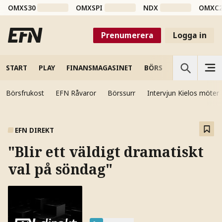
OMXS30
OMXSPI
NDX
OMXC
Prenumerera
Logga in
START
PLAY
FINANSMAGASINET
BÖRS
VETENSKAP
Börsfrukost
EFN Råvaror
Börssurr
Intervjun Kielos möter
EFN DIREKT
"Blir ett väldigt dramatiskt
val på söndag"