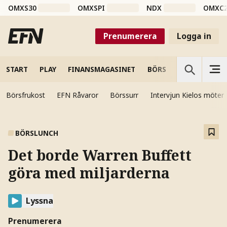
OMXS30
OMXSPI
NDX
OMXC
Prenumerera
Logga in
START
PLAY
FINANSMAGASINET
BÖRS
VETENSKAP
Börsfrukost
EFN Råvaror
Börssurr
Intervjun Kielos möter
BÖRSLUNCH
Det borde Warren Buffett
göra med miljarderna
Lyssna
Prenumerera