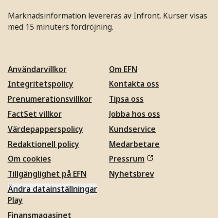
Marknadsinformation levereras av Infront. Kurser visas
med 15 minuters fördröjning.
Användarvillkor
Om EFN
Integritetspolicy
Kontakta oss
Prenumerationsvillkor
Tipsa oss
FactSet villkor
Jobba hos oss
Värdepapperspolicy
Kundservice
Redaktionell policy
Medarbetare
Om cookies
Pressrum
Tillgänglighet på EFN
Nyhetsbrev
Ändra datainställningar
Play
Finansmagasinet