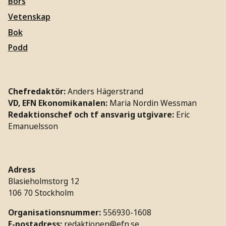
Börs
Vetenskap
Bok
Podd
Chefredaktör:
Anders Hägerstrand
VD, EFN Ekonomikanalen:
Maria Nordin Wessman
Redaktionschef och tf ansvarig utgivare:
Eric
Emanuelsson
Adress
Blasieholmstorg 12
106 70 Stockholm
Organisationsnummer:
556930-1608
E-postadress:
redaktionen@efn.se