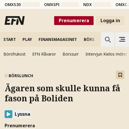
OMXS30
OMXSPI
NDX
OMXC
Prenumerera
Logga in
START
PLAY
FINANSMAGASINET
BÖRS
VETENSKAP
Börsfrukost
EFN Råvaror
Börssurr
Intervjun Kielos möter
BÖRSLUNCH
Ägaren som skulle kunna få
fason på Boliden
Lyssna
Prenumerera