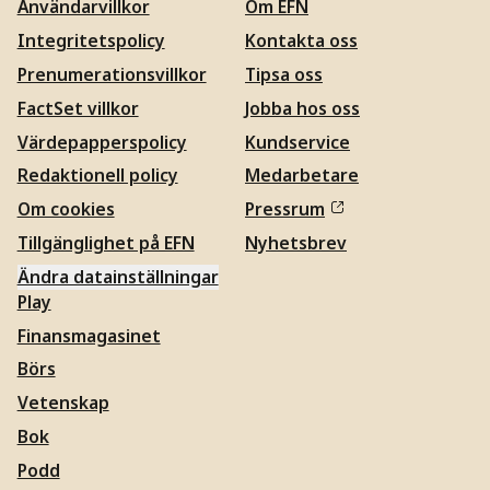
Användarvillkor
Om EFN
Integritetspolicy
Kontakta oss
Prenumerationsvillkor
Tipsa oss
FactSet villkor
Jobba hos oss
Värdepapperspolicy
Kundservice
Redaktionell policy
Medarbetare
Om cookies
Pressrum
Tillgänglighet på EFN
Nyhetsbrev
Ändra datainställningar
Play
Finansmagasinet
Börs
Vetenskap
Bok
Podd