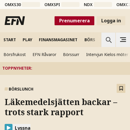
OMXS30
OMXSPI
NDX
OMXC
Prenumerera
Logga in
START
PLAY
FINANSMAGASINET
BÖRS
VETENSKAP
Börsfrukost
EFN Råvaror
Börssurr
Intervjun Kielos möter
TOPPNYHETER
:
BÖRSLUNCH
Läkemedelsjätten backar –
trots stark rapport
Lyssna