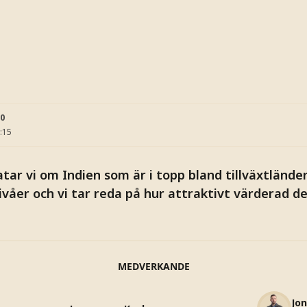
20
:15
atar vi om Indien som är i topp bland tillväxtlän
våer och vi tar reda på hur attraktivt värderad de
MEDVERKANDE
Jo