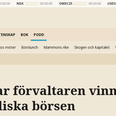
0:00:00
NDX
00:00:00
OMXC25
00:00:00
USDS
TENSKAP
BOK
PODD
elos möter
Börslunch
Mammons rike
Skogen och kapitalet
ar förvaltaren vin
diska börsen