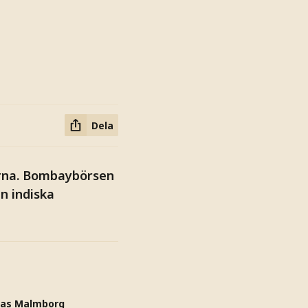
Dela
derna. Bombaybörsen
n indiska
nas Malmborg