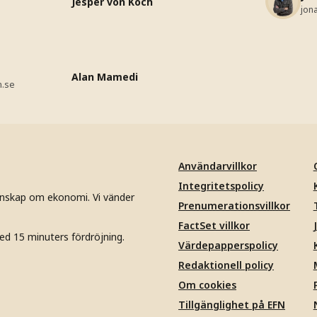
Jesper von Koch
jon
Alan Mamedi
n.se
Användarvillkor
Integritetspolicy
unskap om ekonomi. Vi vänder
Prenumerationsvillkor
FactSet villkor
ed 15 minuters fördröjning.
Värdepapperspolicy
Redaktionell policy
Om cookies
Tillgänglighet på EFN