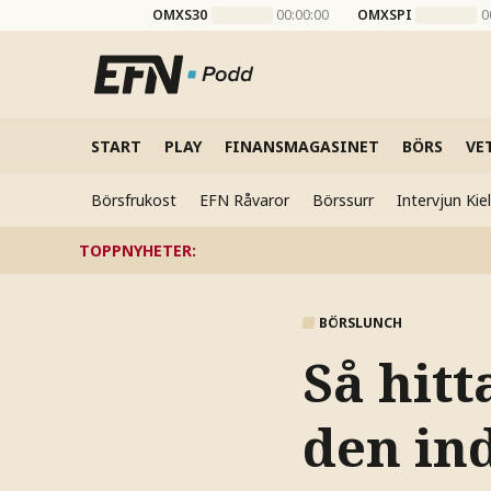
OMXS30
00:00:00
OMXSPI
0
START
PLAY
FINANSMAGASINET
BÖRS
VE
Börsfrukost
EFN Råvaror
Börssurr
Intervjun Ki
TOPPNYHETER
:
BÖRSLUNCH
Så hitt
den in