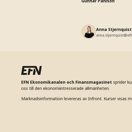
Gunnar Påhlson
Anna Stjernquist
anna.stjernquist@ef
EFN Ekonomikanalen och Finansmagasinet
sprider k
oss till den ekonomiintresserade allmänheten.
Marknadsinformation levereras av Infront. Kurser visas m