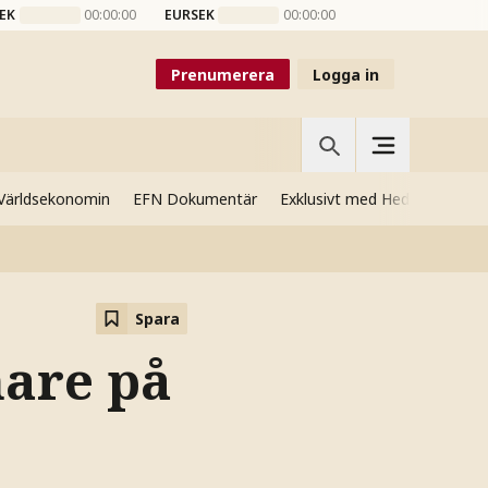
EK
00:00:00
EURSEK
00:00:00
Prenumerera
Logga in
Världsekonomin
EFN Dokumentär
Exklusivt med Hedenmo
Si
Spara
nare på