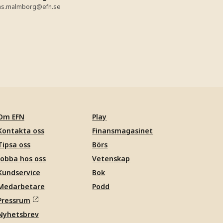
as.malmborg@efn.se
Om EFN
Play
Kontakta oss
Finansmagasinet
Tipsa oss
Börs
Jobba hos oss
Vetenskap
Kundservice
Bok
Medarbetare
Podd
Pressrum
Nyhetsbrev