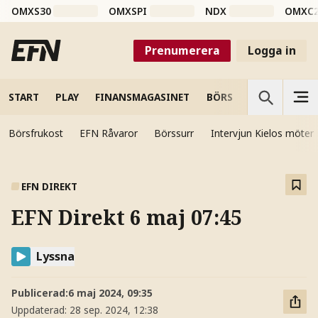
OMXS30
OMXSPI
NDX
OMXC
Prenumerera
Logga in
START
PLAY
FINANSMAGASINET
BÖRS
VETENSKAP
Börsfrukost
EFN Råvaror
Börssurr
Intervjun Kielos möter
EFN DIREKT
EFN Direkt 6 maj 07:45
Lyssna
Publicerad:
6 maj 2024, 09:35
Uppdaterad:
28 sep. 2024, 12:38