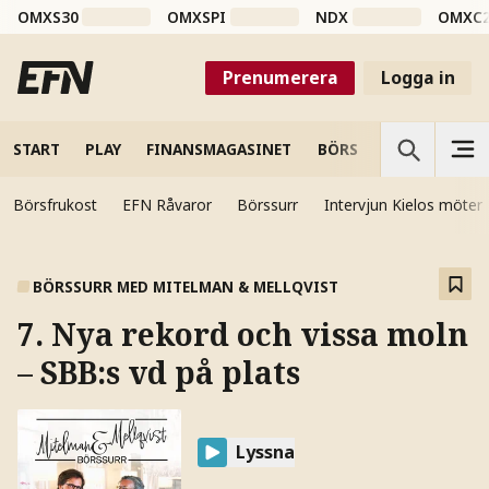
OMXS30
OMXSPI
NDX
OMXC
Prenumerera
Logga in
START
PLAY
FINANSMAGASINET
BÖRS
VETENSKAP
Börsfrukost
EFN Råvaror
Börssurr
Intervjun Kielos möter
BÖRSSURR MED MITELMAN & MELLQVIST
7. Nya rekord och vissa moln
– SBB:s vd på plats
Lyssna