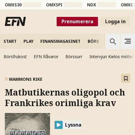
OMXS30
OMXSPI
NDX
OMXC
Prenumerera
Logga in
START
PLAY
FINANSMAGASINET
BÖRS
VETENSKAP
Börsfrukost
EFN Råvaror
Börssurr
Intervjun Kielos möter
MAMMONS RIKE
Matbutikernas oligopol och
Frankrikes orimliga krav
Lyssna