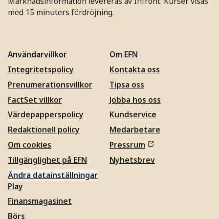
Marknadsinformation levereras av Infront. Kurser visas
med 15 minuters fördröjning.
Användarvillkor
Om EFN
Integritetspolicy
Kontakta oss
Prenumerationsvillkor
Tipsa oss
FactSet villkor
Jobba hos oss
Värdepapperspolicy
Kundservice
Redaktionell policy
Medarbetare
Om cookies
Pressrum
Tillgänglighet på EFN
Nyhetsbrev
Ändra datainställningar
Play
Finansmagasinet
Börs