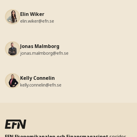
Elin Wiker
elin.wiker@efn.se
Jonas Malmborg
jonas.malmborg@efn.se
Kelly Connelin
kelly.connelin@efn.se
EFN Ekonomikanalen och Finansmagasinet
sprider