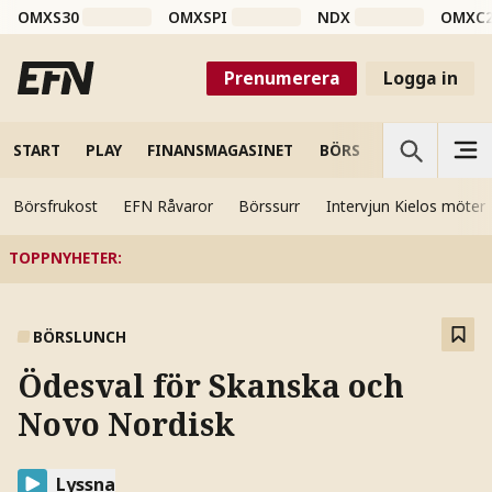
OMXS30
OMXSPI
NDX
OMXC
Prenumerera
Logga in
START
PLAY
FINANSMAGASINET
BÖRS
VETENSKAP
Börsfrukost
EFN Råvaror
Börssurr
Intervjun Kielos möter
TOPPNYHETER
:
BÖRSLUNCH
Ödesval för Skanska och
Novo Nordisk
Lyssna