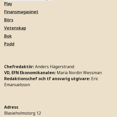
Play
Finansmagasinet
Börs
Vetenskap
Bok
Podd
Chefredaktör:
Anders Hägerstrand
VD, EFN Ekonomikanalen:
Maria Nordin Wessman
Redaktionschef och tf ansvarig utgivare:
Eric
Emanuelsson
Adress
Blasieholmstorg 12