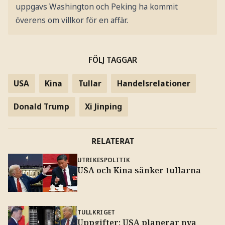
uppgavs Washington och Peking ha kommit
överens om villkor för en affär.
FÖLJ TAGGAR
USA
Kina
Tullar
Handelsrelationer
Donald Trump
Xi Jinping
RELATERAT
UTRIKESPOLITIK
USA och Kina sänker tullarna
TULLKRIGET
Uppgifter: USA planerar nya