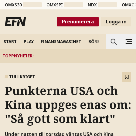
OMXS30
OMXSPI
NDX
OMXC
Prenumerera
Logga in
START
PLAY
FINANSMAGASINET
BÖRS
VETENSKAP
TOPPNYHETER
:
TULLKRIGET
Punkterna USA och
Kina uppges enas om:
"Så gott som klart"
Under natten till torsdag väntas USA och Kina