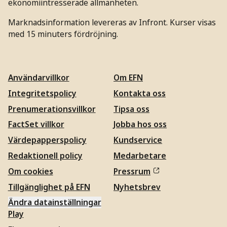
ekonomiintresserade allmänheten.
Marknadsinformation levereras av Infront. Kurser visas
med 15 minuters fördröjning.
Användarvillkor
Om EFN
Integritetspolicy
Kontakta oss
Prenumerationsvillkor
Tipsa oss
FactSet villkor
Jobba hos oss
Värdepapperspolicy
Kundservice
Redaktionell policy
Medarbetare
Om cookies
Pressrum
Tillgänglighet på EFN
Nyhetsbrev
Ändra datainställningar
Play