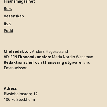
Finansmagasinet
Börs
Vetenskap
Bok
Podd
Chefredaktör:
Anders Hägerstrand
VD, EFN Ekonomikanalen:
Maria Nordin Wessman
Redaktionschef och tf ansvarig utgivare:
Eric
Emanuelsson
Adress
Blasieholmstorg 12
106 70 Stockholm