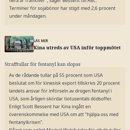
flera år framöver", säger Bessent till ABC.
Terminer för sojabönor har stigit med 2,6 procent
under måndagen.
LÄS MER
Kina utreds av USA inför toppmötet
Strafftullar för fentanyl kan slopas
Av de rådande tullar på 55 procent som USA
beslutat om för kinesisk export tillskrivs 20 procent
landets ansvar för införseln av drogen fentanyl i
USA, som årligen skördar tiotusentals dödsoffer.
Enligt Scott Bessent har Kina ingått en
överenskommelse med USA om att "hjälpa oss med
fentanylkrisen".