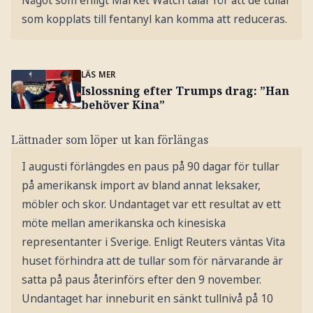
Något som enligt Market Watch talar för att de tullar
som kopplats till fentanyl kan komma att reduceras.
LÄS MER
Islossning efter Trumps drag: ”Han
behöver Kina”
Lättnader som löper ut kan förlängas
I augusti förlängdes en paus på 90 dagar för tullar
på amerikansk import av bland annat leksaker,
möbler och skor. Undantaget var ett resultat av ett
möte mellan amerikanska och kinesiska
representanter i Sverige. Enligt Reuters väntas Vita
huset förhindra att de tullar som för närvarande är
satta på paus återinförs efter den 9 november.
Undantaget har inneburit en sänkt tullnivå på 10