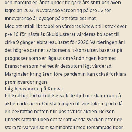
och marginaler långt under tidigare års snitt och även
lägre än 2023. Nuvarande värdering på p/e 22 för
innevarande år bygger på ett fåtal estimat.
Med ett utfall likt tabellen värderas Knowit till strax över
p/e 16 för nästa år. Skuldjusterat värderas bolaget till
cirka 9 gånger ebitaresultatet för 2026. Värderingen är i
det högre spannet av börsens it-konsulter, baserat på
prognoser som ser låga ut om vändningen kommer.
Branschen som helhet är dessutom lågt värderad.
Marginaler kring åren före pandemin kan också förklara
premievärderingen.
Låg bevisbörda på Knowit
Ett kraftigt förbättrat kassaflöde ifjol minskar oron på
aktiemarknaden. Omställningen till vinstökning och då
en bekräftad botten blir positivt för aktien. Börsen
underskattade tiden det tar att vända svackan efter de
stora förvärven som sammanföll med försämrade tider.