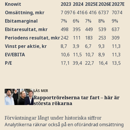
Knowit
2023
2024
2025E
2026E
2027E
Omsättning, mkr
7 097
6 416
6 416
6737
7074
Ebitamarginal
7%
6%
7%
8%
9%
Ebitaresultat, mkr
498
395
449
539
637
Periodens resultat, mkr
242
111
183
253
309
Vinst per aktie, kr
8,7
3,9
6,7
9,3
11,3
EV/EBITA
10,6
11,5
10,7
8,9
11,3
P/E
17,1
39,4
22,7
16,4
13,5
LÄS MER
Rapportrörelserna tar fart – här är
största rökarna
Förväntningar långt under historiska siffror
Analytikerna räknar också på en oförändrad omsättning