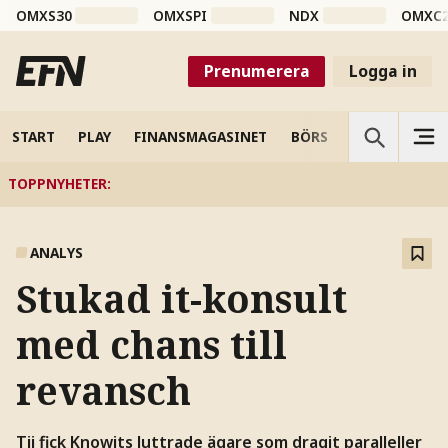
OMXS30
OMXSPI
NDX
OMXC
Prenumerera
Logga in
START
PLAY
FINANSMAGASINET
BÖRS
VETENSKAP
TOPPNYHETER
:
ANALYS
Stukad it-konsult
med chans till
revansch
Tji fick Knowits luttrade ägare som dragit paralleller