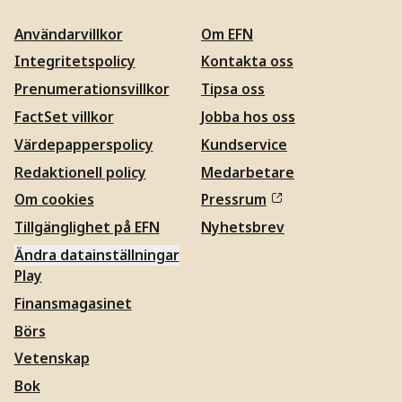
Användarvillkor
Om EFN
Integritetspolicy
Kontakta oss
Prenumerationsvillkor
Tipsa oss
FactSet villkor
Jobba hos oss
Värdepapperspolicy
Kundservice
Redaktionell policy
Medarbetare
Om cookies
Pressrum
Tillgänglighet på EFN
Nyhetsbrev
Ändra datainställningar
Play
Finansmagasinet
Börs
Vetenskap
Bok