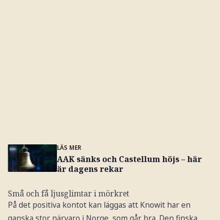
LÄS MER
AAK sänks och Castellum höjs – här
är dagens rekar
Små och få ljusglimtar i mörkret
På det positiva kontot kan läggas att Knowit har en
ganska stor närvaro i Norge, som går bra. Den finska