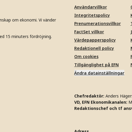
Användarvillkor
Integritetspolicy
unskap om ekonomi. Vi vänder
Prenumerationsvillkor
FactSet villkor
ed 15 minuters fördröjning.
Värdepapperspolicy
Redaktionell policy
Om cookies
Tillgänglighet på EFN
Ändra datainställningar
Chefredaktör:
Anders Häger
VD, EFN Ekonomikanalen:
M
Redaktionschef och tf ansv
Adress