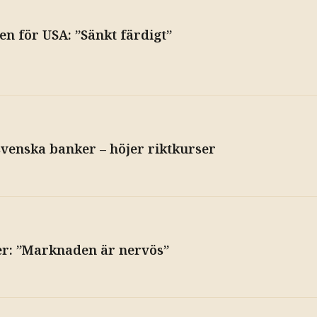
n för USA: ”Sänkt färdigt”
venska banker – höjer riktkurser
er: ”Marknaden är nervös”