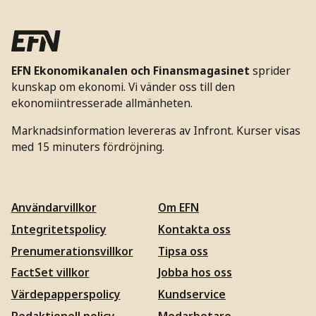
EFN Ekonomikanalen och Finansmagasinet
sprider
kunskap om ekonomi. Vi vänder oss till den
ekonomiintresserade allmänheten.
Marknadsinformation levereras av Infront. Kurser visas
med 15 minuters fördröjning.
Användarvillkor
Om EFN
Integritetspolicy
Kontakta oss
Prenumerationsvillkor
Tipsa oss
FactSet villkor
Jobba hos oss
Värdepapperspolicy
Kundservice
Redaktionell policy
Medarbetare