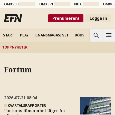
OMXS30
OMXSPI
NDX
OMXC
Prenumerera
Logga in
START
PLAY
FINANSMAGASINET
BÖRS
VETENSKAP
TOPPNYHETER
:
Fortum
2026-07-21
08:04
KVARTALSRAPPORTER
Fortums lönsamhet lägre än