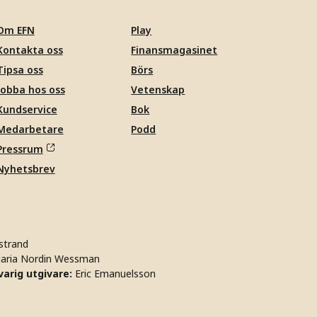
Om EFN
Play
Kontakta oss
Finansmagasinet
Tipsa oss
Börs
Jobba hos oss
Vetenskap
Kundservice
Bok
Medarbetare
Podd
Pressrum
Nyhetsbrev
strand
aria Nordin Wessman
arig utgivare:
Eric Emanuelsson