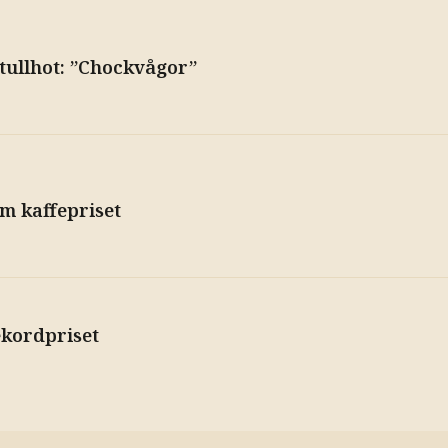
r tullhot: ”Chockvågor”
m kaffepriset
rekordpriset