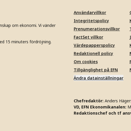
Användarvillkor
Integritetspolicy
unskap om ekonomi. Vi vänder
Prenumerationsvillkor
FactSet villkor
ed 15 minuters fördröjning.
Värdepapperspolicy
Redaktionell policy
Om cookies
Tillgänglighet på EFN
Ändra datainställningar
Chefredaktör:
Anders Häger
VD, EFN Ekonomikanalen:
M
Redaktionschef och tf ansv