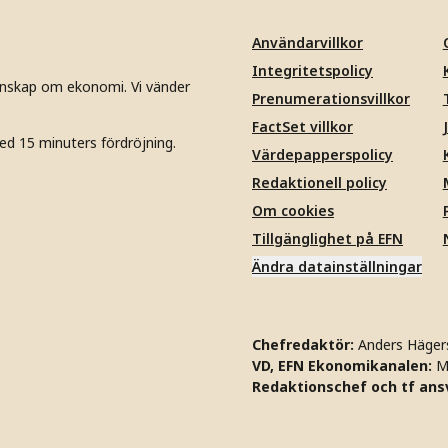
Användarvillkor
Integritetspolicy
unskap om ekonomi. Vi vänder
Prenumerationsvillkor
FactSet villkor
ed 15 minuters fördröjning.
Värdepapperspolicy
Redaktionell policy
Om cookies
Tillgänglighet på EFN
Ändra datainställningar
Chefredaktör:
Anders Häger
VD, EFN Ekonomikanalen:
M
Redaktionschef och tf ansv