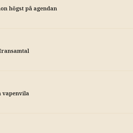
anon högst på agendan
 Iransamtal
m vapenvila