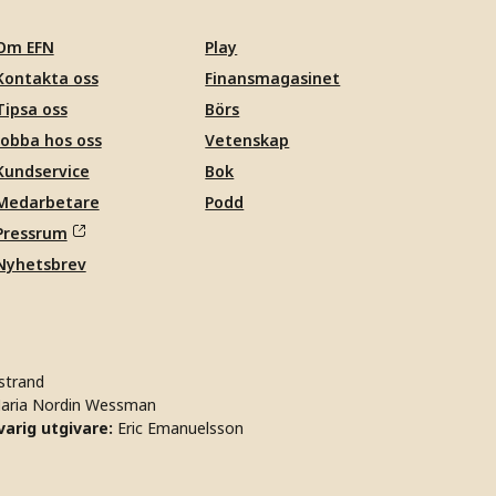
Om EFN
Play
Kontakta oss
Finansmagasinet
Tipsa oss
Börs
Jobba hos oss
Vetenskap
Kundservice
Bok
Medarbetare
Podd
Pressrum
Nyhetsbrev
strand
aria Nordin Wessman
arig utgivare:
Eric Emanuelsson