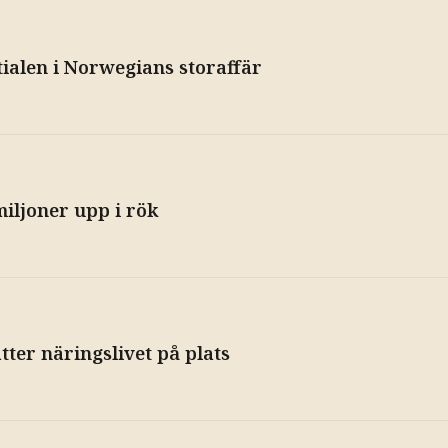
tialen i Norwegians storaffär
iljoner upp i rök
ter näringslivet på plats