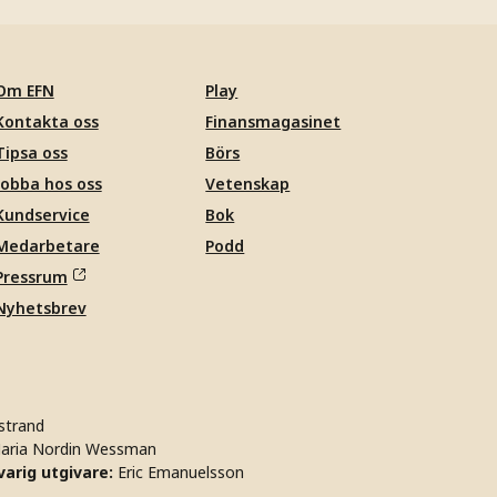
Om EFN
Play
Kontakta oss
Finansmagasinet
Tipsa oss
Börs
Jobba hos oss
Vetenskap
Kundservice
Bok
Medarbetare
Podd
Pressrum
Nyhetsbrev
strand
aria Nordin Wessman
arig utgivare:
Eric Emanuelsson