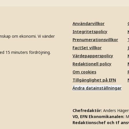
Användarvillkor
Integritetspolicy
unskap om ekonomi. Vi vänder
Prenumerationsvillkor
FactSet villkor
ed 15 minuters fördröjning.
Värdepapperspolicy
Redaktionell policy
Om cookies
Tillgänglighet på EFN
Ändra datainställningar
Chefredaktör:
Anders Häger
VD, EFN Ekonomikanalen:
M
Redaktionschef och tf ansv