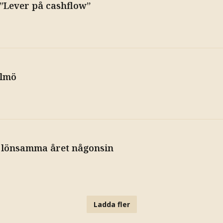
 ”Lever på cashflow”
almö
t lönsamma året någonsin
Ladda fler