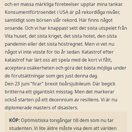
och en massa märkliga företeelser upptar mina tankar.
Konsumentförtroendet i USA är på rekordlåga nivåer,
samtidigt som börsen slår rekord. Här finns något
oroande. Och vi har knappast sett det sista utspelet från
Vita huset, det sista kriget, det sista hotet, den sista
pandemin eller det sista höstregnet. Men vi vet nu
något vi inte visste för tio år sedan. Kata­strof efter
katastrof har lärt oss att spela med de kort vi fått,
acceptera osäkerheten och göra det bästa möjliga under
de förutsättningar som ges just denna dag.
Den 23 juni ”firar” brexit tioårsjubileum. Där begick
britterna ett gigantiskt misstag. Men det markerar
också starten på ett decennium av resiliens. Vi är nu
diplomerade masters of disasters.
KÖP:
Optimistiska tongångar till dem som nu tar
studenten. Vi lite äldre måste visa dem att världen