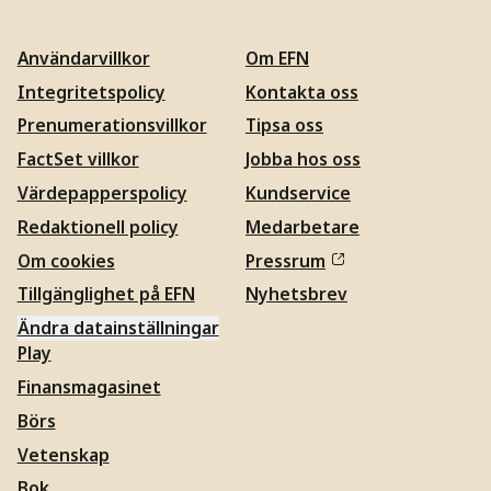
Användarvillkor
Om EFN
Integritetspolicy
Kontakta oss
Prenumerationsvillkor
Tipsa oss
FactSet villkor
Jobba hos oss
Värdepapperspolicy
Kundservice
Redaktionell policy
Medarbetare
Om cookies
Pressrum
Tillgänglighet på EFN
Nyhetsbrev
Ändra datainställningar
Play
Finansmagasinet
Börs
Vetenskap
Bok