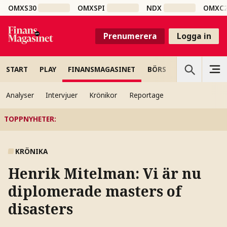
OMXS30
OMXSPI
NDX
OMXC
Prenumerera
Logga in
START
PLAY
FINANSMAGASINET
BÖRS
VETENSKAP
Analyser
Intervjuer
Krönikor
Reportage
TOPPNYHETER
:
KRÖNIKA
Henrik Mitelman:
Vi är nu
diplomerade masters of
disasters