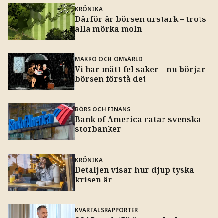
KRÖNIKA
Därför är börsen urstark – trots
alla mörka moln
MAKRO OCH OMVÄRLD
Vi har mätt fel saker – nu börjar
börsen förstå det
BÖRS OCH FINANS
Bank of America ratar svenska
storbanker
KRÖNIKA
Detaljen visar hur djup tyska
krisen är
KVARTALSRAPPORTER