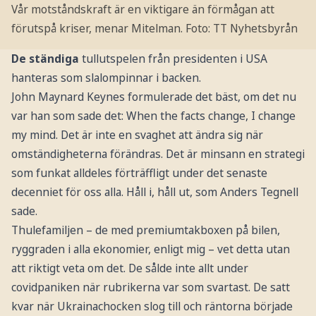
Vår motståndskraft är en viktigare än förmågan att
förutspå kriser, menar Mitelman.
Foto: TT Nyhetsbyrån
De ständiga
tullutspelen från presidenten i USA
hanteras som slalompinnar i backen.
John Maynard Keynes formulerade det bäst, om det nu
var han som sade det: When the facts change, I change
my mind. Det är inte en svaghet att ändra sig när
omständigheterna förändras. Det är minsann en strategi
som funkat alldeles förträffligt under det senaste
decenniet för oss alla. Håll i, håll ut, som Anders Tegnell
sade.
Thulefamiljen – de med premiumtakboxen på bilen,
ryggraden i alla ekonomier, enligt mig – vet detta utan
att riktigt veta om det. De sålde inte allt under
covidpaniken när rubrikerna var som svartast. De satt
kvar när Ukraina­chocken slog till och räntorna började