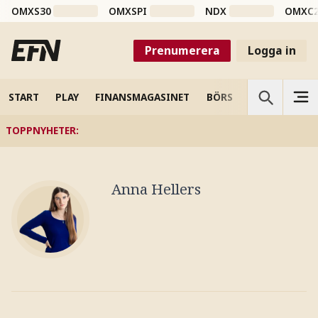
OMXS30
OMXSPI
NDX
OMXC
Prenumerera
Logga in
START
PLAY
FINANSMAGASINET
BÖRS
VETENSKAP
TOPPNYHETER
:
Anna Hellers