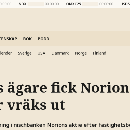
0:00:00
NDX
00:00:00
OMXC25
00:00:00
USDS
TENSKAP
BOK
PODD
lender
Sverige
USA
Danmark
Norge
Finland
 ägare fick Norion
r vräks ut
ing i nischbanken Norions aktie efter fastighetsb