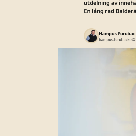
utdelning av inneh
En lång rad Balderä
Hampus Furubac
hampus.furubacke@