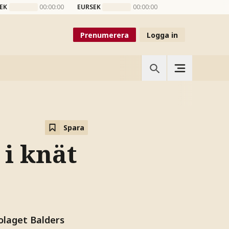
EK
00:00:00
EURSEK
00:00:00
Prenumerera
Logga in
Spara
 i knät
olaget Balders