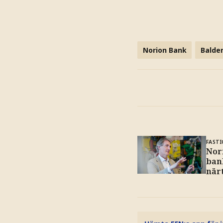
Norion Bank
Balde
FAST
Nor
bank
när