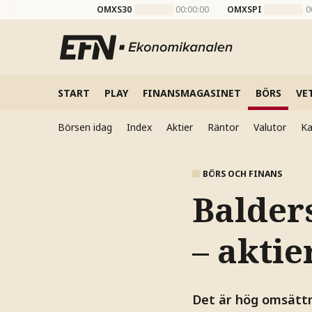
OMXS30
00:00:00
OMXSPI
0
START
PLAY
FINANSMAGASINET
BÖRS
VE
Börsen idag
Index
Aktier
Räntor
Valutor
Ka
BÖRS OCH FINANS
Balders
– aktie
Det är hög omsättn