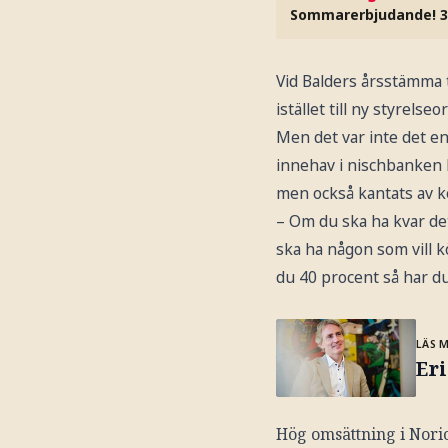
Sommarerbjudande! 3
Vid Balders årsstämma t
istället till ny styrelse
Men det var inte det e
innehav i nischbanken N
men också kantats av k
– Om du ska ha kvar det
ska ha någon som vill k
du 40 procent så har du
LÄS 
Eri
Hög omsättning i Norio