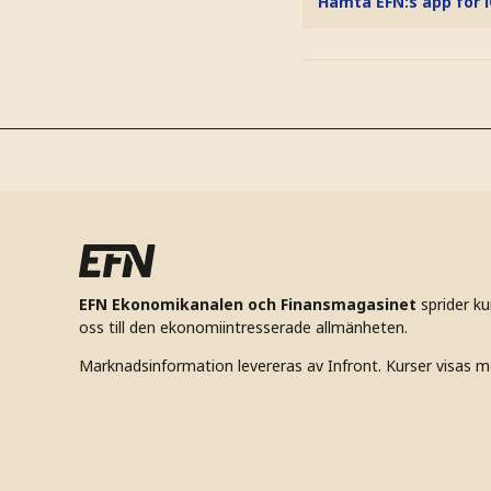
Hämta EFN:s app för 
EFN Ekonomikanalen och Finansmagasinet
sprider k
oss till den ekonomiintresserade allmänheten.
Marknadsinformation levereras av Infront. Kurser visas m