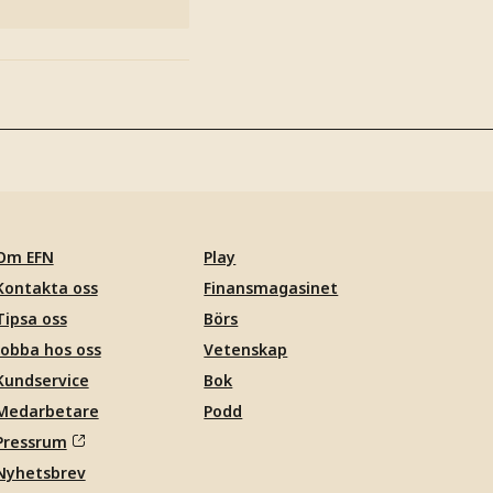
Om EFN
Play
Kontakta oss
Finansmagasinet
Tipsa oss
Börs
Jobba hos oss
Vetenskap
Kundservice
Bok
Medarbetare
Podd
Pressrum
Nyhetsbrev