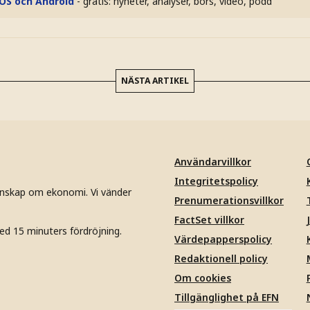
iOS och Android
- gratis: nyheter, analyser, börs, video, podd
NÄSTA ARTIKEL
Användarvillkor
Integritetspolicy
unskap om ekonomi. Vi vänder
Prenumerationsvillkor
FactSet villkor
ed 15 minuters fördröjning.
Värdepapperspolicy
Redaktionell policy
Om cookies
Tillgänglighet på EFN