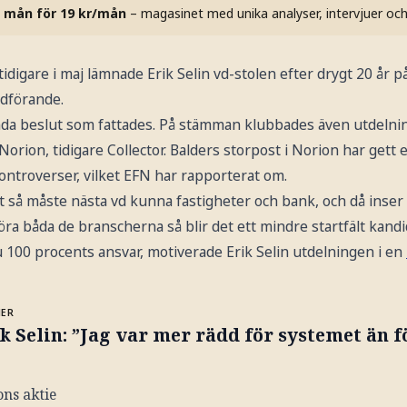
 mån för 19 kr/mån
– magasinet med unika analyser, intervjuer oc
idigare i maj lämnade Erik Selin vd-stolen efter drygt 20 år 
ordförande.
nda beslut som fattades. På stämman klubbades även utdelni
orion, tidigare Collector. Balders storpost i Norion har gett 
ontroverser, vilket EFN har rapporterat om.
 så måste nästa vd kunna fastigheter och bank, och då inser 
öra båda de branscherna så blir det ett mindre startfält kandi
 100 procents ansvar, motiverade Erik Selin utdelningen i en
MER
k Selin: ”Jag var mer rädd för systemet än f
ns aktie