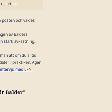
h reportage.
på posten och valdes
ngen av Balders
en stark avkastning,
man att om du alltid
dater i praktiken. Äger
intervju med EFN
.
ör Balder”