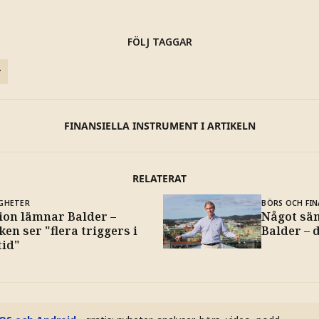
FÖLJ TAGGAR
r
FINANSIELLA INSTRUMENT I ARTIKELN
RELATERAT
IGHETER
BÖRS OCH FIN
ion lämnar Balder –
Något säm
en ser "flera triggers i
Balder – 
tid"