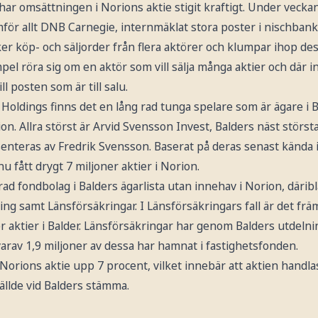
r omsättningen i Norions aktie stigit kraftigt. Under veckan
för allt DNB Carnegie, internmäklat stora poster i nischbank
r köp- och säljorder från flera aktörer och klumpar ihop des
empel röra sig om en aktör som vill sälja många aktier och dä
ll posten som är till salu.
 Holdings finns det en lång rad tunga spelare som är ägare i
on. Allra störst är Arvid Svensson Invest, Balders näst störst
nteras av Fredrik Svensson. Baserat på deras senast kända i
u fått drygt 7 miljoner aktier i Norion.
rad fondbolag i Balders ägarlista utan innehav i Norion, där
g samt Länsförsäkringar. I Länsförsäkringars fall är det frä
 aktier i Balder. Länsförsäkringar har genom Balders utdelnin
varav 1,9 miljoner av dessa har hamnat i fastighetsfonden.
Norions aktie upp 7 procent, vilket innebär att aktien handl
llde vid Balders stämma.