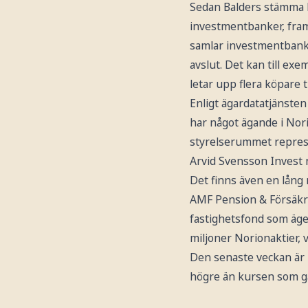
Sedan Balders stämma ha
investmentbanker, fram
samlar investmentbanke
avslut. Det kan till ex
letar upp flera köpare ti
Enligt ägardatatjänsten
har något ägande i Nori
styrelserummet represe
Arvid Svensson Invest n
Det finns även en lång 
AMF Pension & Försäkrin
fastighetsfond som äger
miljoner Norionaktier, 
Den senaste veckan är 
högre än kursen som gä