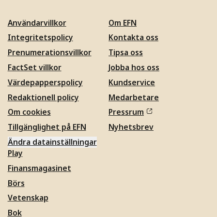
Användarvillkor
Om EFN
Integritetspolicy
Kontakta oss
Prenumerationsvillkor
Tipsa oss
FactSet villkor
Jobba hos oss
Värdepapperspolicy
Kundservice
Redaktionell policy
Medarbetare
Om cookies
Pressrum
Tillgänglighet på EFN
Nyhetsbrev
Ändra datainställningar
Play
Finansmagasinet
Börs
Vetenskap
Bok