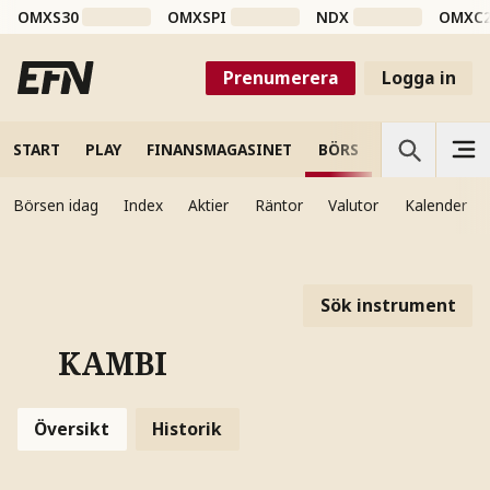
OMXS30
OMXSPI
NDX
OMXC
Prenumerera
Logga in
START
PLAY
FINANSMAGASINET
BÖRS
VETENSKAP
Börsen idag
Index
Aktier
Räntor
Valutor
Kalender
Sök instrument
KAMBI
Översikt
Historik