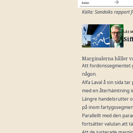
Källa: Sandviks rapport f
LÄS 
Sif
Marginalerna håller va
Att fordonssegmentet g
någon.
Alfa Laval å sin sida t
med en återhämtning in
Längre handelsrutter o
på inom fartygssegmen
Parallellt med den par
fortsätter valutan att 
Att de justerade margina