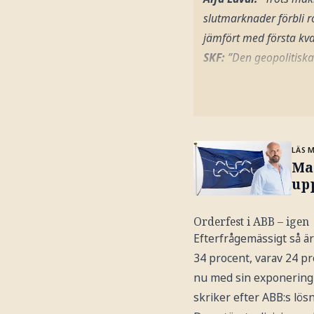
slutmarknader förbli r
jämfört med första kva
SKF:
”Den geopolitiska
LÄS 
Mar
up
Orderfest i ABB – igen
Efterfrågemässigt så är
34 procent, varav 24 pro
nu med sin exponering 
skriker efter ABB:s lös