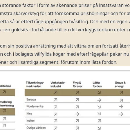
n störande faktor i form av skenande priser på insatsvaran v
stra skärverktyg för att förekomma prishöjningar och för att
detta så är efterfrågeuppgången tvåsiffrig. Och med en egen 
 i en guldsits i förhållande till en del verktygskonkurrenter n
om sin positiva anrättning med att vittna om en fortsatt åt
och i bolagets välfyllda koger med efterfrågepilar pekar nu a
ioner och i samtliga segment, förutom inom lätta fordon.