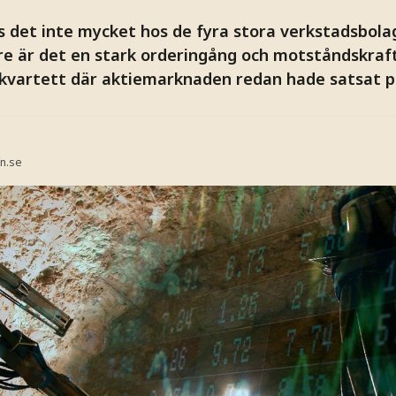
 det inte mycket hos de fyra stora verkstadsbolag
re är det en stark orderingång och motståndskraf
n kvartett där aktiemarknaden redan hade satsat på
n.se