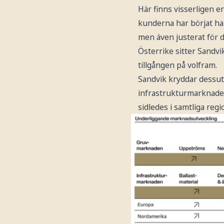
Här finns visserligen e
kunderna har börjat ham
men även justerat för 
Österrike sitter Sandvik
tillgången på volfram.
Sandvik kryddar dessut
infrastrukturmarknaden 
sidledes i samtliga reg