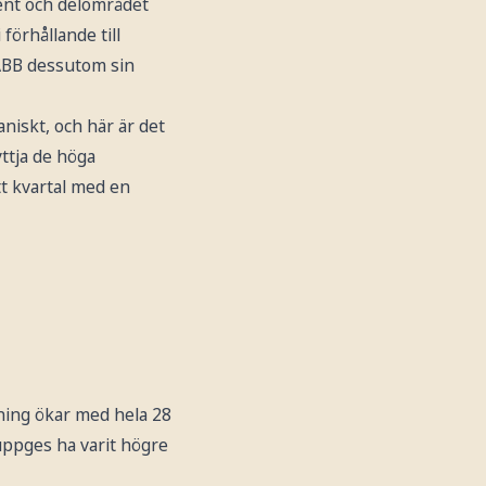
cent och delområdet
förhållande till
ABB dessutom sin
niskt, och här är det
ttja de höga
tt kvartal med en
ning ökar med hela 28
uppges ha varit högre