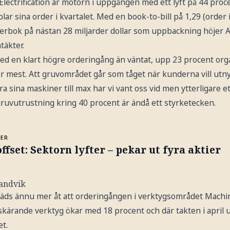
Electrification är motorn i uppgången med ett lyft på 44 pro
r sina order i kvartalet. Med en book-to-bill på 1,29 (order i 
erbok på nästan 28 miljarder dollar som uppbackning höjer 
täkter.
med en klart högre orderingång än väntat, upp 23 procent orga
mest. Att gruvområdet går som tåget när kunderna vill utny
a sina maskiner till max har vi vant oss vid men ytterligare e
ruvutrustning kring 40 procent är ändå ett styrketecken.
MER
ffset: Sektorn lyfter – pekar ut fyra aktier
Sandvik
äds ännu mer åt att orderingången i verktygsområdet Machi
skärande verktyg ökar med 18 procent och där takten i april 
et.