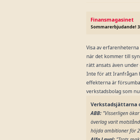
Finansmagasinet
Sommarerbjudande! 3
Visa av erfarenheterna
när det kommer till syn
rätt ansats även under
Inte för att Iranfrågan
effekterna är försumba
verkstadsbolag som nu 
Verkstadsjättarna
ABB:
”Visserligen ökar
överlag varit motstånd
höjda ambitioner för 
Alfa Laval:
”Trots mak