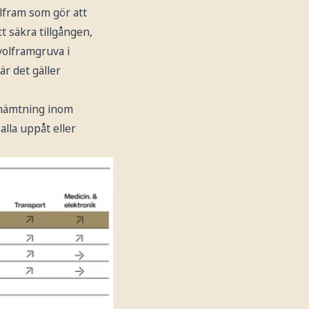
olfram som gör att
 säkra tillgången,
volframgruva i
är det gäller
erhämtning inom
lla uppåt eller