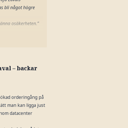
as bli något högre
lmänna osäkerheten.”
aval – backar
t ökad orderingång på
rätt man kan ligga just
inom datacenter