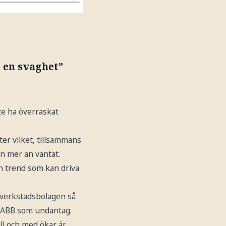
t en svaghet”
e ha överraskat
er vilket, tillsammans
n mer än väntat.
n trend som kan driva
 verkstadsbolagen så
de ABB som undantag.
ill och med ökar är