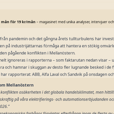
 mån för 19 kr/mån
– magasinet med unika analyser, intervjuer oc
 från pandemin och det gångna årets tullturbulens har invest
en på industrijättarnas förmåga att hantera en stökig omvärld
 den pågående konflikten i Mellanöstern.
 helt ignoreras i rapporterna – som faktarutan nedan visar – u
ra och hamnar i skuggan av desto fler lugnande besked i de f
har rapporterat: ABB, Alfa Laval och Sandvik på onsdagen och
 om Mellanöstern
 konflikten osäkerheten i det globala handelsklimatet, men hittill
skraftig på våra elektrifierings- och automationserbjudanden oc
2026.”
roekonomiska farhågor förväntas efterfrågan inom de flesta av 