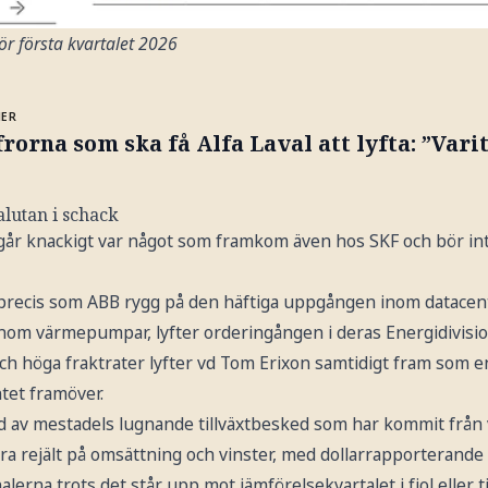
ör första kvartalet 2026
MER
frorna som ska få Alfa Laval att lyfta: ”Vari
lutan i schack
år knackigt var något som framkom även hos SKF och bör int
ar precis som ABB rygg på den häftiga uppgången inom datacent
om värmepumpar, lyfter orderingången i deras Energidivisio
ch höga fraktrater lyfter vd Tom Erixon samtidigt fram som e
tet framöver.
ad av mestadels lugnande tillväxtbesked som har kommit från
tära rejält på omsättning och vinster, med dollarrapporteran
lerna trots det står upp mot jämförelsekvartalet i fjol eller t