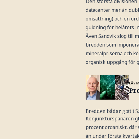
Den största divisionen 
datacenter mer än dubbla
omsättning) och en ord
guidning för helårets in
Även Sandvik slog till 
bredden som imponerar 
mineralpriserna och kör
organisk uppgång för g
LÄS 
Pro
Bredden bådar gott i 
Konjunkturspanaren gl
procent organiskt, där 
än under första kvartal