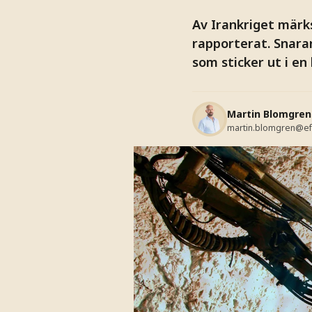
Av Irankriget märks
rapporterat. Snara
som sticker ut i e
Martin Blomgren
martin.blomgren@ef