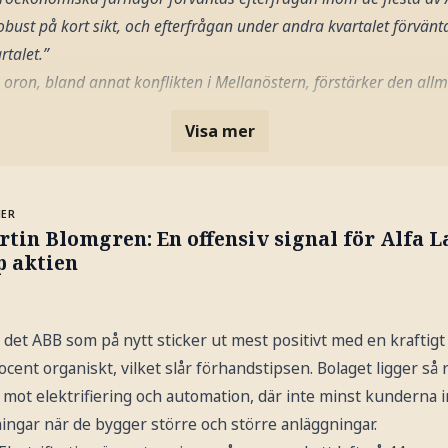
obust på kort sikt, och efterfrågan under andra kvartalet förvänt
rtalet.”
 oron, bland annat konflikten i Mellanöstern, förstärker den al
Visa mer
MER
tin Blomgren: En offensiv signal för Alfa L
p aktien
 det ABB som på nytt sticker ut mest positivt med en kraftig
cent organiskt, vilket slår förhandstipsen. Bolaget ligger så 
mot elektrifiering och automation, där inte minst kunderna 
ningar när de bygger större och större anläggningar.