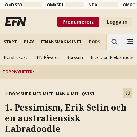
OMXS30
OMXSPI
NDX
OMXC
Prenumerera
Logga in
START
PLAY
FINANSMAGASINET
BÖRS
VETENSKAP
Börsfrukost
EFN Råvaror
Börssurr
Intervjun Kielos möter
TOPPNYHETER
:
BÖRSSURR MED MITELMAN & MELLQVIST
1. Pessimism, Erik Selin och
en australiensisk
Labradoodle