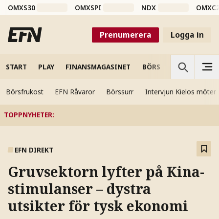
OMXS30
OMXSPI
NDX
OMXC
Prenumerera
Logga in
START
PLAY
FINANSMAGASINET
BÖRS
VETENSKAP
Börsfrukost
EFN Råvaror
Börssurr
Intervjun Kielos möter
TOPPNYHETER
:
EFN DIREKT
Gruvsektorn lyfter på Kina-
stimulanser – dystra
utsikter för tysk ekonomi