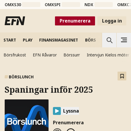
OMXS30
OMXSPI
NDX
OMXC
Prenumerera
Logga in
START
PLAY
FINANSMAGASINET
BÖRS
VETENSKAP
Börsfrukost
EFN Råvaror
Börssurr
Intervjun Kielos möter
BÖRSLUNCH
Spaningar inför 2025
Lyssna
Prenumerera