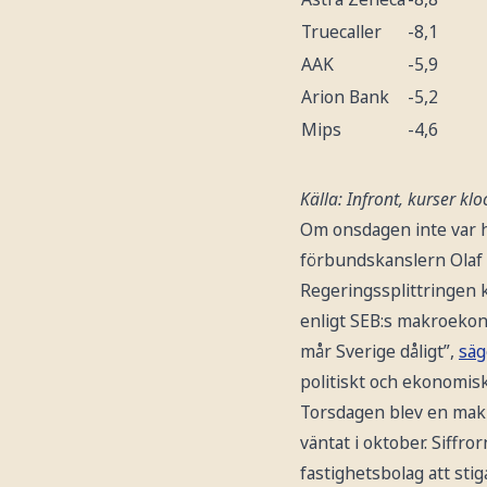
Truecaller
-8,1
AAK
-5,9
Arion Bank
-5,2
Mips
-4,6
Källa: Infront, kurser kl
Om onsdagen inte var h
förbundskanslern Olaf
Regeringssplittringen k
enligt SEB:s makroekon
mår Sverige dåligt”,
säg
politiskt och ekonomisk
Torsdagen blev en mak
väntat i oktober. Siff
fastighetsbolag att sti