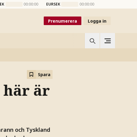
EK
00:00:00
EURSEK
00:00:00
Prenumerera
Logga in
Spara
 här är
arann och Tyskland