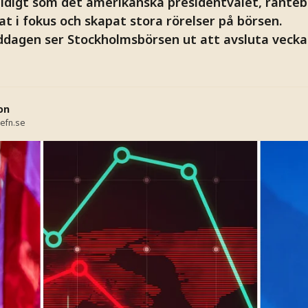
tidigt som det amerikanska presidentvalet, ränte
gat i fokus och skapat stora rörelser på börsen.
dagen ser Stockholmsbörsen ut att avsluta vecka
on
efn.se