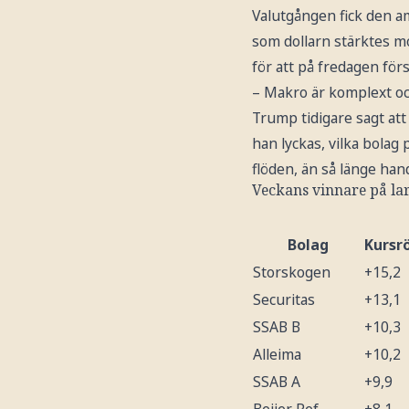
Valutgången fick den am
som dollarn stärktes mo
för att på fredagen för
– Makro är komplext oc
Trump tidigare sagt att
han lyckas, vilka bolag
flöden, än så länge ha
Veckans vinnare på la
Bolag
Kursrö
Storskogen
+15,2
Securitas
+13,1
SSAB B
+10,3
Alleima
+10,2
SSAB A
+9,9
Beijer Ref
+8,1