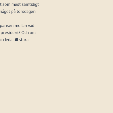
nt som mest samtidigt
g något på torsdagen
epansen mellan vad
om president? Och om
 leda till stora