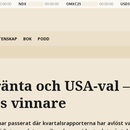
0:00:00
NDX
00:00:00
OMXC25
00:00:00
USDS
TENSKAP
BOK
PODD
änta och USA-val –
s vinnare
 har passerat där kvartalsrapporterna har avlöst v