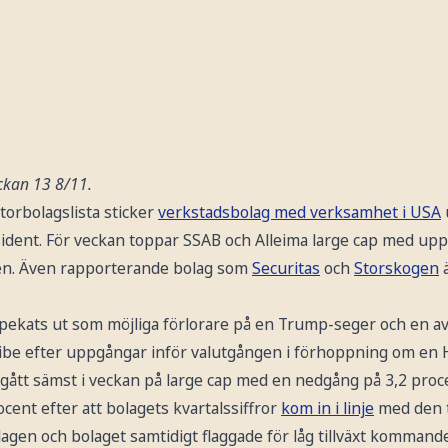
ockan 13 8/11.
orbolagslista sticker
verkstadsbolag med verksamhet i USA
ident. För veckan toppar SSAB och Alleima large cap med up
gen. Även rapporterande bolag som
Securitas
och
Storskogen
ä
pekats ut som möjliga förlorare på en Trump-seger och en av
 efter uppgångar inför valutgången i förhoppning om en Ha
gått sämst i veckan på large cap med en nedgång på 3,2 proce
ocent efter att bolagets kvartalssiffror
kom in i linje
med den t
gen och bolaget samtidigt flaggade för låg tillväxt kommande