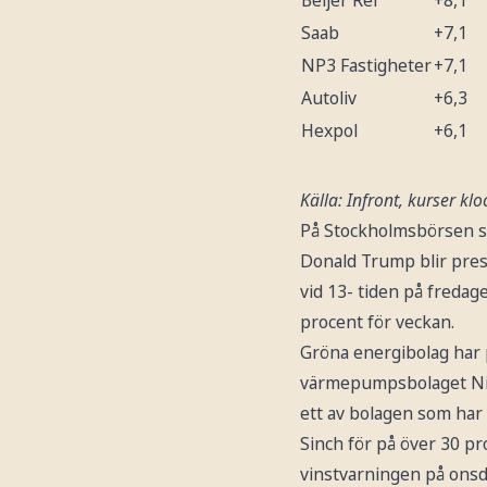
Saab
+7,1
NP3 Fastigheter
+7,1
Autoliv
+6,3
Hexpol
+6,1
Källa: Infront, kurser kl
På Stockholmsbörsen st
Donald Trump blir pres
vid 13- tiden på freda
procent för veckan.
Gröna energibolag har 
värmepumpsbolaget Nibe
ett av bolagen som har 
Sinch för på över 30 pr
vinstvarningen på onsda