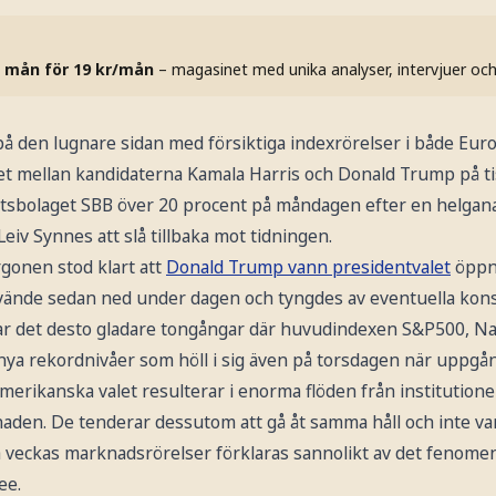
 mån för 19 kr/mån
– magasinet med unika analyser, intervjuer oc
å den lugnare sidan med försiktiga indexrörelser i både Eur
et mellan kandidaterna Kamala Harris och Donald Trump på t
etsbolaget SBB över 20 procent på måndagen efter en helgan
n Leiv Synnes att slå tillbaka mot tidningen.
gonen stod klart att
Donald Trump vann presidentvalet
öppn
vände sedan ned under dagen och tyngdes av eventuella ko
var det desto gladare tongångar där huvudindexen S&P500, N
l nya rekordnivåer som höll i sig även på torsdagen när uppgå
amerikanska valet resulterar i enorma flöden från institutioner
aden. De tenderar dessutom att gå åt samma håll och inte var
a veckas marknadsrörelser förklaras sannolikt av det fenomen
ee.