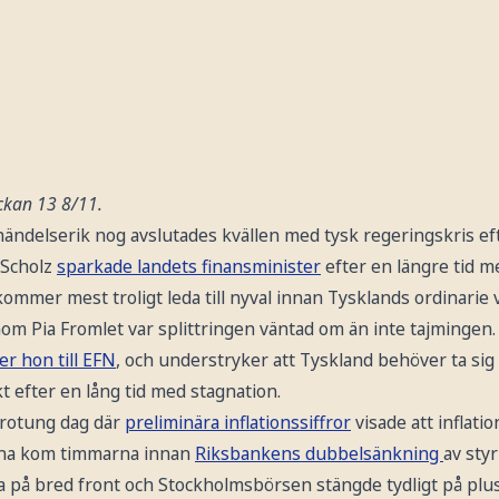
ockan 13 8/11.
ändelserik nog avslutades kvällen med tysk regeringskris eft
 Scholz
sparkade landets finansminister
efter en längre tid m
ommer mest troligt leda till nyval innan Tysklands ordinarie 
om Pia Fromlet var splittringen väntad om än inte tajmingen.
er hon till EFN
, och understryker att Tyskland behöver ta s
t efter en lång tid med stagnation.
rotung dag där
preliminära inflationssiffror
visade att inflati
rorna kom timmarna innan
Riksbankens dubbelsänkning
av styr
ga på bred front och Stockholmsbörsen stängde tydligt på plus