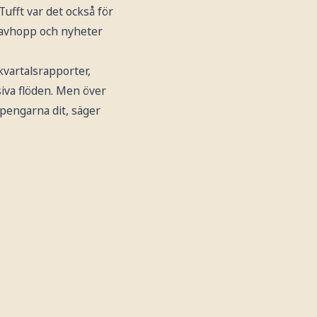
ufft var det också för
-avhopp och nyheter
kvartalsrapporter,
siva flöden. Men över
 pengarna dit, säger