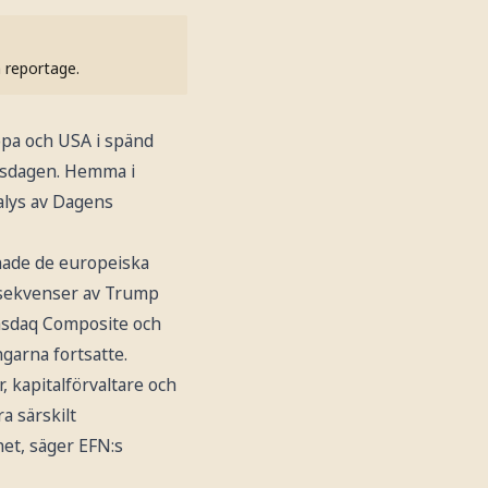
h reportage.
opa och USA i spänd
isdagen. Hemma i
alys av Dagens
ade de europeiska
nsekvenser av Trump
asdaq Composite och
ngarna fortsatte.
, kapitalförvaltare och
a särskilt
et, säger EFN:s