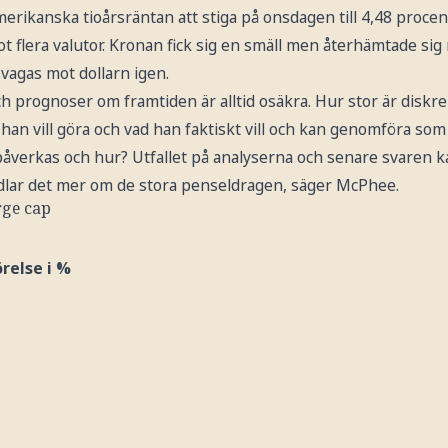
erikanska tioårsräntan att stiga på onsdagen till 4,48 proce
t flera valutor. Kronan fick sig en smäll men återhämtade si
svagas mot dollarn igen.
h prognoser om framtiden är alltid osäkra. Hur stor är diskr
 han vill göra och vad han faktiskt vill och kan genomföra s
 påverkas och hur? Utfallet på analyserna och senare svaren kan
ndlar det mer om de stora penseldragen, säger McPhee.
rge cap
relse i %