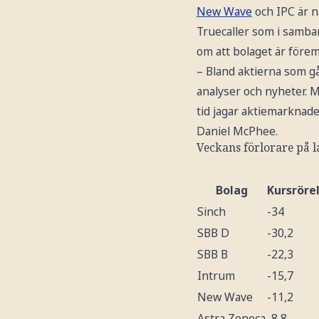
New Wave
och IPC är n
Truecaller som i samb
om att bolaget är föremå
– Bland aktierna som gå
analyser och nyheter. M
tid jagar aktiemarknade
Daniel McPhee.
Veckans förlorare på l
Bolag
Kursrörel
Sinch
-34
SBB D
-30,2
SBB B
-22,3
Intrum
-15,7
New Wave
-11,2
Astra Zeneca
-8,8