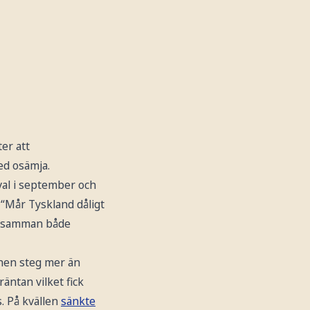
er att
ed osämja.
val i september och
 “Mår Tyskland dåligt
ig samman både
onen steg mer än
räntan vilket fick
. På kvällen
sänkte