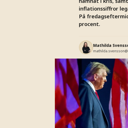
hamnat i kris, sam
inflationssiffror le
På fredagseftermid
procent.
Mathilda Svenss
mathilda.svensson@