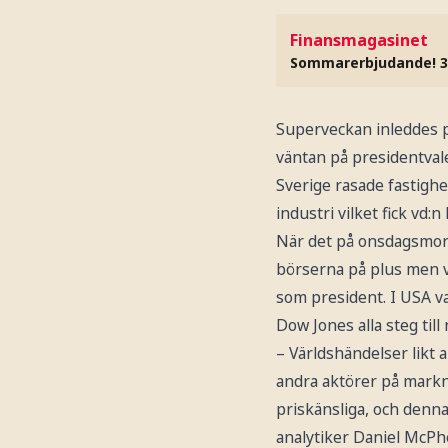
Finansmagasinet
Sommarerbjudande! 3
Superveckan inleddes p
väntan på presidentval
Sverige rasade fastigh
industri vilket fick vd:
När det på onsdagsmor
börserna på plus men 
som president. I USA 
Dow Jones alla steg til
– Världshändelser likt 
andra aktörer på markn
priskänsliga, och denn
analytiker Daniel McPh