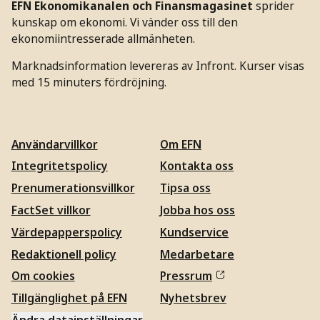
VBG Group
-206 804
−36%
-75 069 852
EFN Ekonomikanalen och Finansmagasinet
sprider
kunskap om ekonomi. Vi vänder oss till den
-3 040
-192 315
Asker Healthcare
−36%
ekonomiintresserade allmänheten.
568
926
-1 773
-300 984
Marknadsinformation levereras av Infront. Kurser visas
Munters Group
−36%
med 15 minuters fördröjning.
629
841
-2 120
Acast
−32%
-55 544 000
000
Användarvillkor
Om EFN
-3 382
-172 506
Nolato
−29%
486
786
Integritetspolicy
Kontakta oss
Gränges
-561 000
−28%
-87 179 400
Prenumerationsvillkor
Tipsa oss
-113 938
FactSet villkor
Jobba hos oss
BioArctic
-379 794
−27%
200
Värdepapperspolicy
Kundservice
-146 111
Redaktionell policy
Medarbetare
Mycronic
-716 232
−25%
328
Om cookies
Pressrum
Bergman & Beving
-143 009
−24%
-39 041 457
Tillgänglighet på EFN
Nyhetsbrev
Vitrolife
-224 682
−24%
-21 007 767
Ändra datainställningar