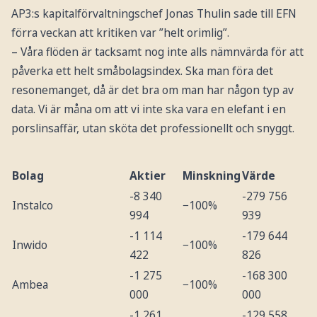
AP3:s kapitalförvaltningschef Jonas Thulin sade till EFN
förra veckan att kritiken var ”helt orimlig”.
– Våra flöden är tacksamt nog inte alls nämnvärda för att
påverka ett helt småbolagsindex. Ska man föra det
resonemanget, då är det bra om man har någon typ av
data. Vi är måna om att vi inte ska vara en elefant i en
porslinsaffär, utan sköta det professionellt och snyggt.
Bolag
Aktier
Minskning
Värde
-8 340
-279 756
Instalco
−100%
994
939
-1 114
-179 644
Inwido
−100%
422
826
-1 275
-168 300
Ambea
−100%
000
000
-1 261
-129 558