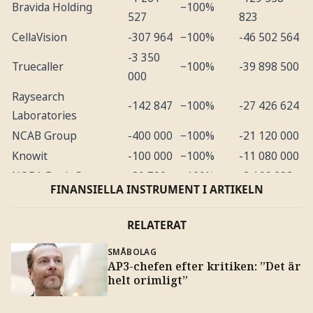
Bravida Holding
−100%
527
823
CellaVision
-307 964
−100%
-46 502 564
-3 350
Truecaller
−100%
-39 898 500
000
Raysearch
-142 847
−100%
-27 426 624
Laboratories
NCAB Group
-400 000
−100%
-21 120 000
Knowit
-100 000
−100%
-11 080 000
NOBA Bank Group
-89 700
−100%
-8 166 288
FINANSIELLA INSTRUMENT I ARTIKELN
Swedencare
-25 000
−100%
-610 000
-118 121
RELATERAT
NP3 Fastigheter
-455 187
−94%
026
SMÅBOLAG
Bufab
-640 000
−91%
-70 131 200
AP3-chefen efter kritiken: ”Det är
CTT Systems
-138 955
−72%
-19 286 954
helt orimligt”
Hacksaw
-385 846
−66%
-22 352 059