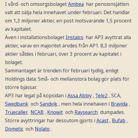
I vård- och omsorgsbolaget
Ambea
har pensionsjätten
valt att sälja hela innehavet under februari. Det handlar
om 1,3 miljoner aktier, en post motsvarande 1,5 procent
av kapitalet.
Även i installationsbolaget
Instalco
har AP3 avyttrat alla
aktier, varav en majoritet ärvdes från AP1. 8,3 miljoner
aktier såldes i februari, över 3 procent av kapitalet i
bolaget.
Sammantaget är trenden för februari tydlig, enligt
Holdings data: Små- och mellanstora bolag gör plats för
större bjässar.
AP3 har legat på köpsidan i
Assa Abloy
,
Tele2
, SCA,
Swedbank
och
Sandvik
, men hela innehaven i
Bravida
,
Truecaller,
NCAB
,
Knowit
och
Raysearch
dumpades.
Större avyttringar har dessutom gjorts i
Acast
,
Bufab
,
Dometic
och
Nolato
.