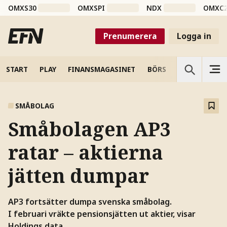
OMXS30
OMXSPI
NDX
OMXC
Prenumerera
Logga in
START
PLAY
FINANSMAGASINET
BÖRS
VETENSKAP
SMÅBOLAG
Småbolagen AP3
ratar – aktierna
jätten dumpar
AP3 fortsätter dumpa svenska småbolag.
I februari vräkte pensionsjätten ut aktier, visar
Holdings data.