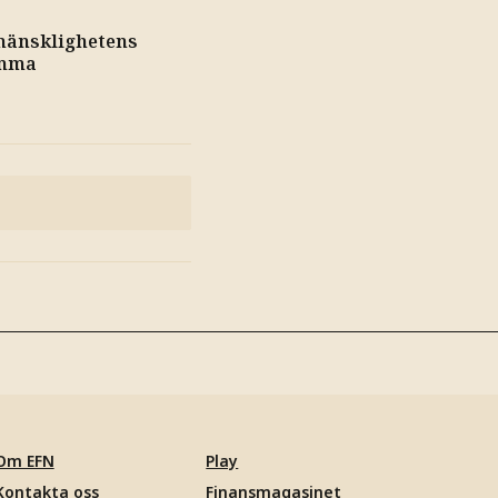
mänsklighetens
omma
Om EFN
Play
Kontakta oss
Finansmagasinet