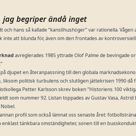
, jag begriper ändå inget
ldt och hans så kallade ”kanslihushöger” var rationella. Vågen 
k inte att blunda för, även om den frontades av kontroversiell
rknad
avreglerades 1985 yttrade Olof Palme de bevingade orde
.”
, på djupet en återanpassning till den globala marknadsekono
, liksom politisk turbulens och slutligen jättekrisen 1990 då 
istkollega Petter Karlsson skrev boken ”Historiens 100 vikti
 Feldt som nummer 92. Listan toppades av Gustav Vasa, Astrid 
 Nobel.
n annan profil som också lämnat oss senaste året: fotbollsträ
n enklast tänkbara omständigheter, sonen till en busskondukt