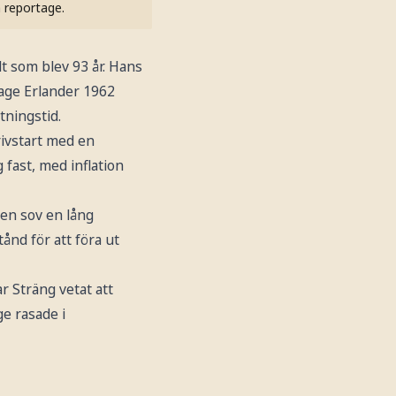
h reportage.
dt som blev 93 år. Hans
Tage Erlander 1962
tningstid.
rivstart med en
 fast, med inflation
sen sov en lång
ånd för att föra ut
 Sträng vetat att
ge rasade i