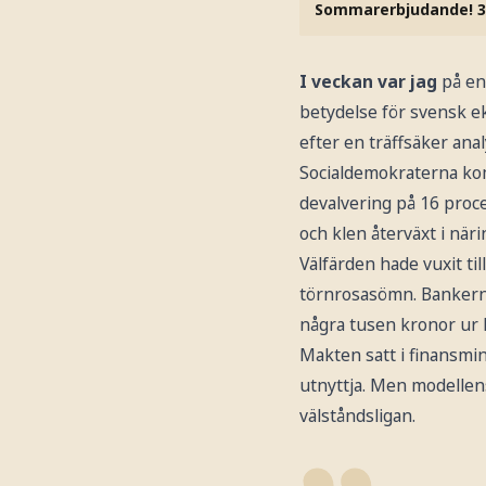
Sommarerbjudande! 3
I veckan var jag
på en
betydelse för svensk e
efter en träffsäker anal
Socialdemokraterna kom 
devalvering på 16 proce
och klen återväxt i näri
Välfärden hade vuxit til
törnrosasömn. Bankernas
några tusen kronor ur 
Makten satt i finansmi
utnyttja. Men modellens
välståndsligan.