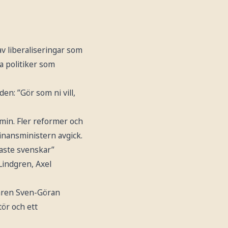
av liberaliseringar som
a politiker som
n: ”Gör som ni vill,
min. Fler reformer och
finansministern avgick.
gaste svenskar”
Lindgren, Axel
naren Sven-Göran
ör och ett