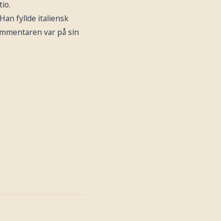
io.
an fyllde italiensk
Kommentaren var på sin