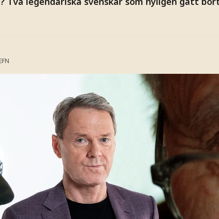
e? Två legendariska svenskar som nyligen gått bort
EFN