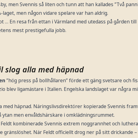
rsby, men Svennis så liten och tunn att han kallades ”Två pan
-laget, men någon vidare spelare var han aldrig.
 … En resa från ettan i Värmland med utedass på gården till
etens mest prestigefulla jobb.
il slog alla med häpnad
en
”hög press på bollhållaren” förde ett gäng svetsare och fisk
io blev ligamästare i Italien. Engelska landslaget var några mi
lla med häpnad. Näringslivsdirektörer kopierade Svennis fram
på ytan men envåldshärskare i omklädningsrummet.
 Feldt kombinerade Svennis extrem noggrannhet och luther
 gränslöshet. När Feldt officiellt drog ner på sitt drickande