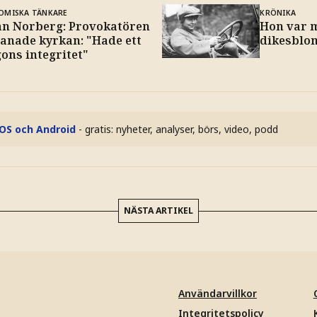
OMISKA TÄNKARE
KRÖNIKA
an Norberg: Provokatören
Hon var 
anade kyrkan: "Hade ett
dikesbl
ons integritet"
iOS och Android
- gratis: nyheter, analyser, börs, video, podd
NÄSTA ARTIKEL
Användarvillkor
Integritetspolicy