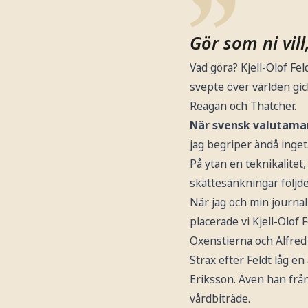
Gör som ni vill
Vad göra? Kjell-Olof Fe
svepte över världen gic
Reagan och Thatcher.
När svensk valutama
jag begriper ändå inget
På ytan en teknikalitet
skattesänkningar följde
När jag och min journal
placerade vi Kjell-Olof
Oxenstierna och Alfred
Strax efter Feldt låg e
Eriksson. Även han frå
vårdbiträde.