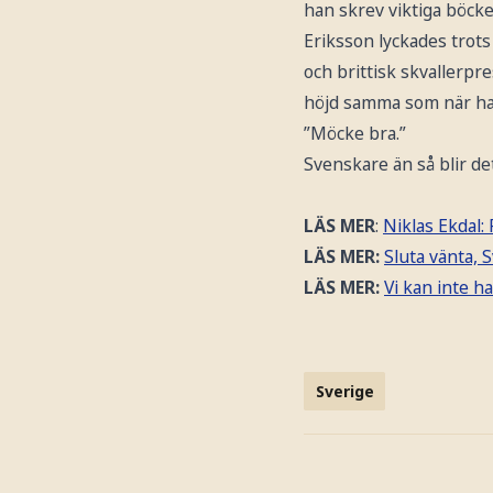
han skrev viktiga böcker
Eriksson lyckades trots
och brittisk skvallerpr
höjd samma som när han
”Möcke bra.”
Svenskare än så blir det
LÄS MER
:
Niklas Ekdal:
LÄS MER:
Sluta vänta, S
LÄS MER:
Vi kan inte h
Sverige