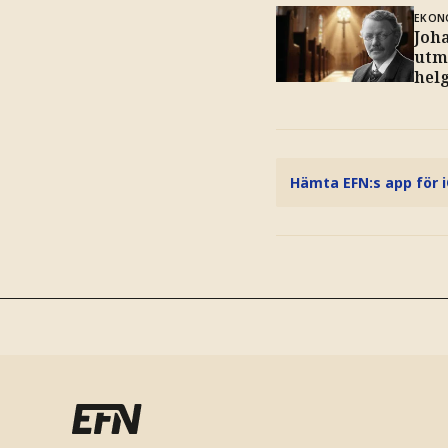
EKON
Joh
utm
helg
Hämta EFN:s app för 