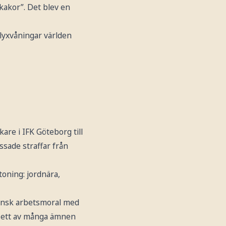
nkakor”. Det blev en
 lyxvåningar världen
are i IFK Göteborg till
ssade straffar från
toning: jordnära,
ansk arbetsmoral med
 – ett av många ämnen