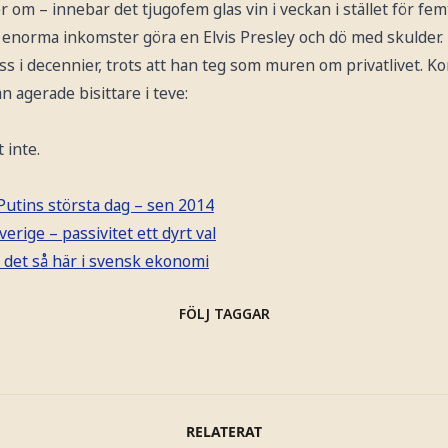
 om – innebar det tjugofem glas vin i veckan i stället för femt
 enorma inkomster göra en Elvis Presley och dö med skulder. H
ess i decennier, trots att han teg som muren om privatlivet. 
 agerade bisittare i teve:
 inte.
 Putins största dag – sen 2014
verige – passivitet ett dyrt val
a det så här i svensk ekonomi
FÖLJ TAGGAR
RELATERAT