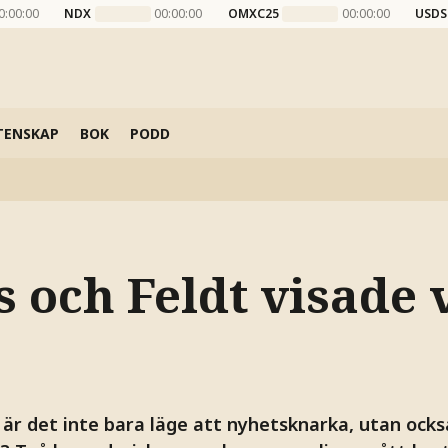
0:00:00
NDX
00:00:00
OMXC25
00:00:00
USDS
TENSKAP
BOK
PODD
 och Feldt visade v
är det inte bara läge att nyhetsknarka, utan ocks