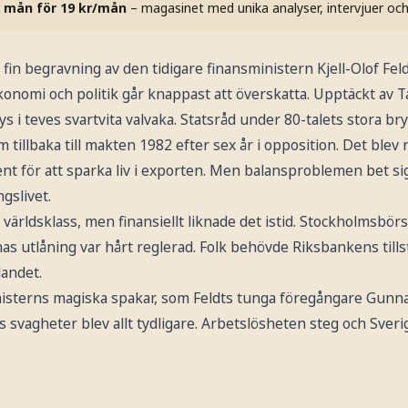
 mån för 19 kr/mån
– magasinet med unika analyser, intervjuer oc
 fin begravning av den tidigare finansministern Kjell-Olof Fel
konomi och politik går knappast att överskatta. Upptäckt av 
ys i teves svartvita valvaka. Statsråd under 80-talets stora bry
tillbaka till makten 1982 efter sex år i opposition. Det blev 
nt för att sparka liv i exporten. Men balansproblemen bet sig
ngslivet.
l världsklass, men finansiellt liknade det istid. Stockholmsbör
 utlåning var hårt reglerad. Folk behövde Riksbankens tillst
landet.
nisterns magiska spakar, som Feldts tunga föregångare Gunnar
 svagheter blev allt tydligare. Arbetslösheten steg och Sveri