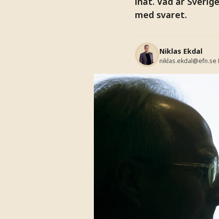
inåt. Vad är Sverig
med svaret.
Niklas Ekdal
niklas.ekdal@efn.se