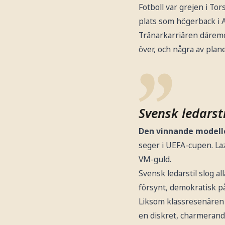
Fotboll var grejen i To
plats som högerback i A
Tränarkarriären däremot
över, och några av plan
Svensk ledarst
Den vinnande modell
seger i UEFA-cupen. Laz
VM-guld.
Svensk ledarstil slog a
försynt, demokratisk 
Liksom klassresenären
en diskret, charmerande