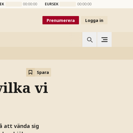
EK
00:00:00
EURSEK
00:00:00
Prenumerera
Logga in
Spara
ilka vi
å att vända sig