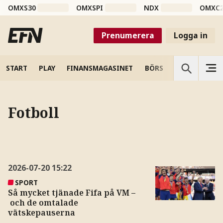
OMXS30
OMXSPI
NDX
OMXC
Prenumerera
Logga in
START
PLAY
FINANSMAGASINET
BÖRS
VETENSKAP
Fotboll
2026-07-20
15:22
SPORT
Så mycket tjänade Fifa på VM –
och de omtalade
vätskepauserna