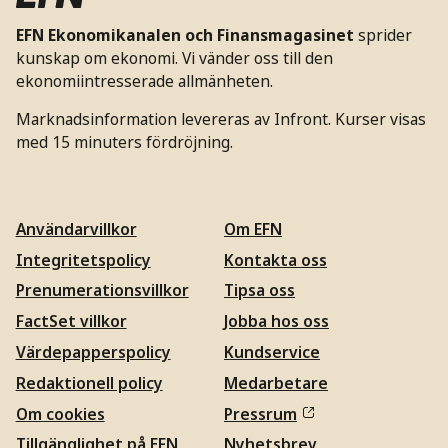
EFN Ekonomikanalen och Finansmagasinet
sprider
kunskap om ekonomi. Vi vänder oss till den
ekonomiintresserade allmänheten.
Marknadsinformation levereras av Infront. Kurser visas
med 15 minuters fördröjning.
Användarvillkor
Om EFN
Integritetspolicy
Kontakta oss
Prenumerationsvillkor
Tipsa oss
FactSet villkor
Jobba hos oss
Värdepapperspolicy
Kundservice
Redaktionell policy
Medarbetare
Om cookies
Pressrum
Tillgänglighet på EFN
Nyhetsbrev