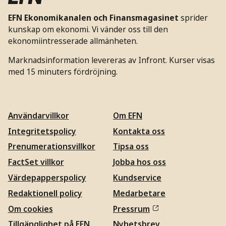
EFN Ekonomikanalen och Finansmagasinet
sprider
kunskap om ekonomi. Vi vänder oss till den
ekonomiintresserade allmänheten.
Marknadsinformation levereras av Infront. Kurser visas
med 15 minuters fördröjning.
Användarvillkor
Om EFN
Integritetspolicy
Kontakta oss
Prenumerationsvillkor
Tipsa oss
FactSet villkor
Jobba hos oss
Värdepapperspolicy
Kundservice
Redaktionell policy
Medarbetare
Om cookies
Pressrum
Tillgänglighet på EFN
Nyhetsbrev