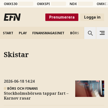
OMXS30
OMXSPI
NDX
OMXC
Prenumerera
Logga in
START
PLAY
FINANSMAGASINET
BÖRS
VETENSKAP
Skistar
2026-06-18
14:24
BÖRS OCH FINANS
Stockholmsbörsen tappar fart –
Karnov rasar