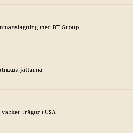
sammanslagning med BT Group
utmana jättarna
g väcker frågor i USA