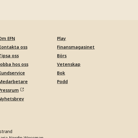
Om EFN
Play
Kontakta oss
Finansmagasinet
Tipsa oss
Börs
Jobba hos oss
Vetenskap
Kundservice
Bok
Medarbetare
Podd
Pressrum
Nyhetsbrev
strand
aria Nordin Wessman