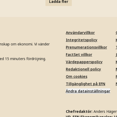
Ladda fler
Användarvillkor
Integritetspolicy
unskap om ekonomi. Vi vänder
Prenumerationsvillkor
FactSet villkor
ed 15 minuters fördröjning.
Värdepapperspolicy
Redaktionell policy
Om cookies
Tillgänglighet på EFN
Ändra datainställningar
Chefredaktör:
Anders Häger
VD, EFN Ekonomikanalen:
M