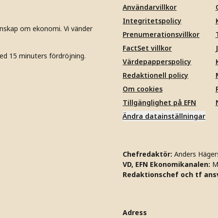
Användarvillkor
Integritetspolicy
unskap om ekonomi. Vi vänder
Prenumerationsvillkor
FactSet villkor
ed 15 minuters fördröjning.
Värdepapperspolicy
Redaktionell policy
Om cookies
Tillgänglighet på EFN
Ändra datainställningar
Chefredaktör:
Anders Häger
VD, EFN Ekonomikanalen:
M
Redaktionschef och tf ansv
Adress