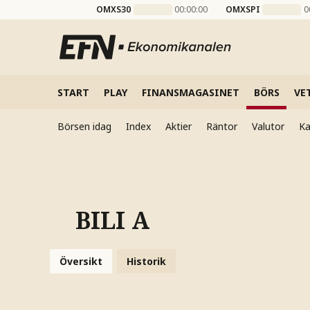
OMXS30
00:00:00
OMXSPI
0
START
PLAY
FINANSMAGASINET
BÖRS
VE
Börsen idag
Index
Aktier
Räntor
Valutor
Ka
BILI A
Översikt
Historik