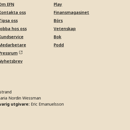
Om EFN
Play
Kontakta oss
Finansmagasinet
Tipsa oss
Börs
Jobba hos oss
Vetenskap
Kundservice
Bok
Medarbetare
Podd
Pressrum
Nyhetsbrev
strand
aria Nordin Wessman
arig utgivare:
Eric Emanuelsson