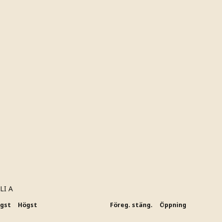
LI A
ägst
Högst
Föreg. stäng.
Öppning